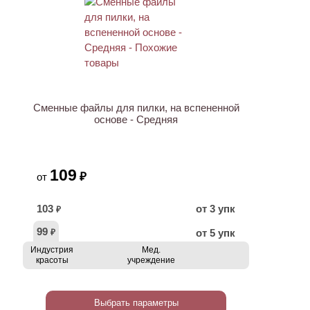
Сменные файлы для пилки, на вспененной
основе - Средняя
109
₽
от
103
от 3 упк
₽
99
от 5 упк
₽
Индустрия
Мед.
красоты
учреждение
Выбрать параметры