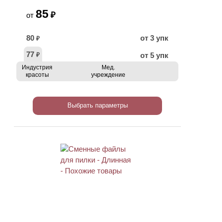
85
₽
от
80
от 3 упк
₽
77
от 5 упк
₽
Индустрия
Мед.
красоты
учреждение
Выбрать параметры
ХИТ