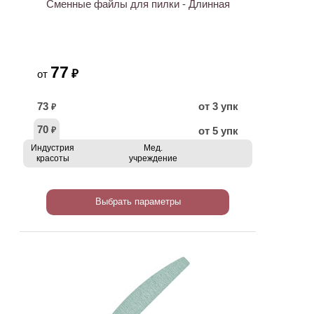
Сменные файлы для пилки - Длинная
77
₽
от
73
от 3 упк
₽
70
от 5 упк
₽
Индустрия
Мед.
красоты
учреждение
Выбрать параметры