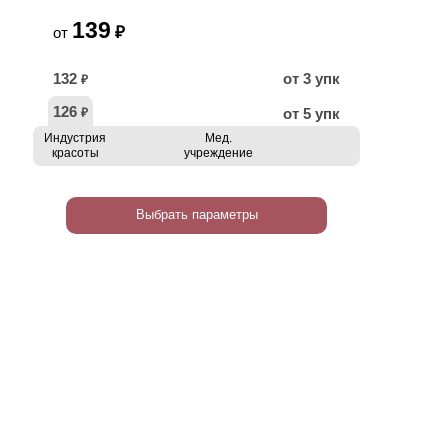
139
₽
от
132
от 3 упк
₽
126
от 5 упк
₽
Индустрия
Мед.
красоты
учреждение
Выбрать параметры