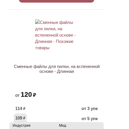
ХИТ
Сменные файлы для пилки, на вспененной
основе - Длинная
120
₽
от
114
от 3 упк
₽
109
от 5 упк
₽
Индустрия
Мед.