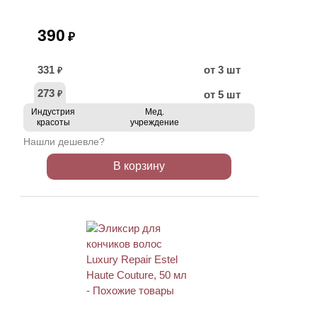
390
₽
331
от 3 шт
₽
273
от 5 шт
₽
Индустрия
Мед.
красоты
учреждение
Нашли дешевле?
В корзину