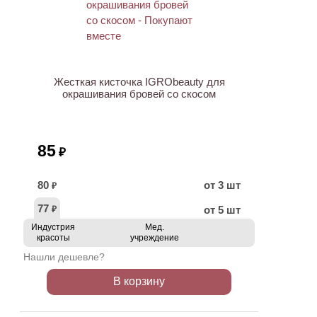
ХИТ
Жесткая кисточка IGRObeauty для
окрашивания бровей со скосом
85
₽
80
от 3 шт
₽
77
от 5 шт
₽
Индустрия
Мед.
красоты
учреждение
Нашли дешевле?
В корзину