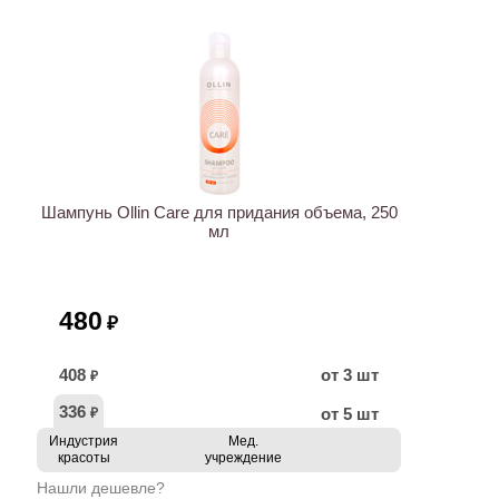
Шампунь Ollin Care для придания объема, 250
мл
480
₽
408
от 3 шт
₽
336
от 5 шт
₽
Индустрия
Мед.
красоты
учреждение
Нашли дешевле?