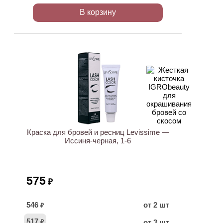
В корзину
Краска для бровей и ресниц Levissime —
Иссиня-черная, 1-6
575
₽
546
от 2 шт
₽
517
от 3 шт
₽