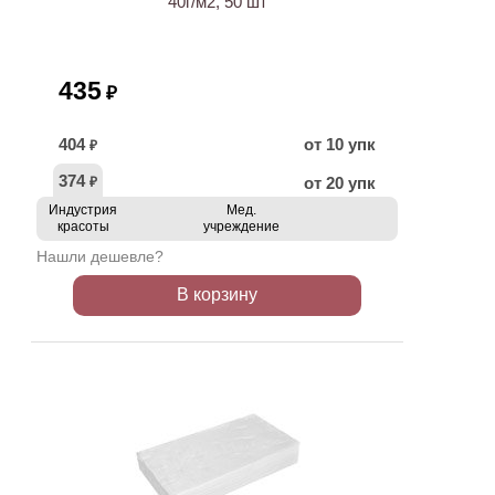
40г/м2, 50 шт
435
₽
404
от 10 упк
₽
374
от 20 упк
₽
Индустрия
Мед.
красоты
учреждение
Нашли дешевле?
В корзину
ХИТ