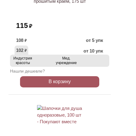
прошитым краем, 175 шт
115
₽
108
от 5 упк
₽
102
от 10 упк
₽
Индустрия
Мед.
красоты
учреждение
Нашли дешевле?
В корзину
ХИТ