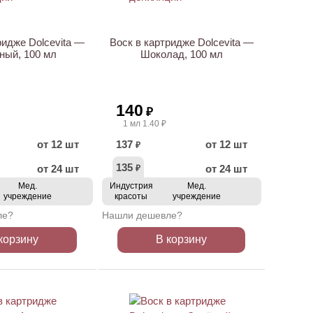
ридже Dolcevita —
Воск в картридже Dolcevita —
ный, 100 мл
Шоколад, 100 мл
140
₽
1 мл 1.40 ₽
от 12 шт
137
от 12 шт
₽
135
от 24 шт
от 24 шт
₽
Мед.
Индустрия
Мед.
учреждение
красоты
учреждение
ле?
Нашли дешевле?
корзину
В корзину