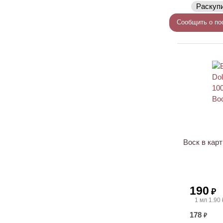
Раскуп
Сообщить о по
Воск в кар
190
₽
1 мл 1.90 
178
₽