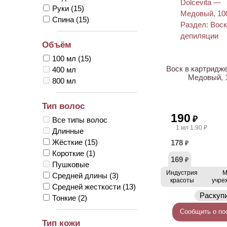
Руки
(15)
Спина
(15)
Объём
100 мл
(15)
Воск в картридже
400 мл
Медовый, 
800 мл
Тип волос
190
₽
Все типы волос
1 мл 1.90 ₽
Длинные
Жёсткие
(15)
178
₽
Короткие
(1)
169
₽
Пушковые
Индустрия
М
Средней длины
(3)
красоты
учре
Средней жесткости
(13)
Раскуп
Тонкие
(2)
Сообщить о по
Тип кожи