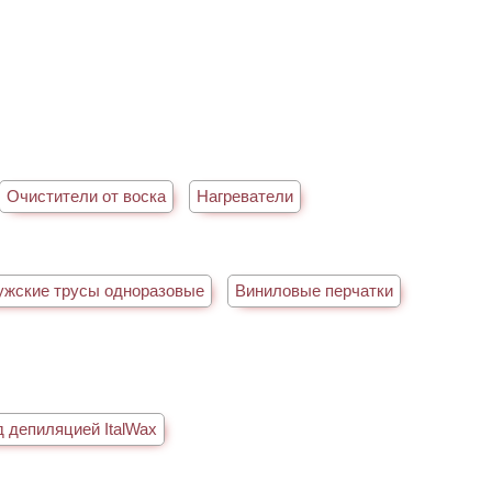
Очистители от воска
Нагреватели
жские трусы одноразовые
Виниловые перчатки
д депиляцией ItalWax