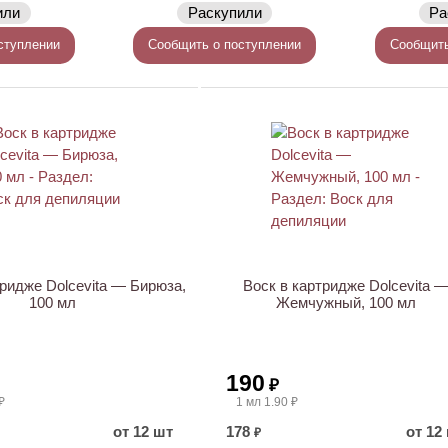
или
Раскупили
Ра
ступлении
Сообщить о поступлении
Сообщить
тридже Dolcevita — Бирюза,
Воск в картридже Dolcevita 
100 мл
Жемчужный, 100 мл
190
₽
₽
1 мл 1.90 ₽
от 12 шт
178
от 12
₽