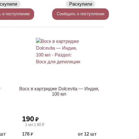
скупили
Раскупили
 о поступлении
Сообщить о поступлении
—
Воск в картридже Dolcevita — Индия,
100 мл
190
₽
1 мл 1.90 ₽
 шт
178
от 12 шт
₽