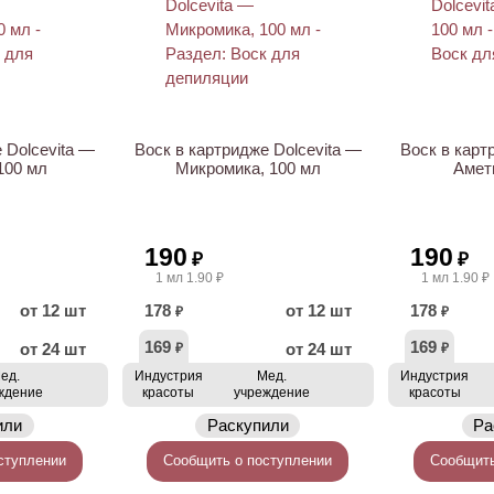
 Dolcevita —
Воск в картридже Dolcevita —
Воск в карт
100 мл
Микромика, 100 мл
Амети
190
190
₽
₽
1 мл 1.90 ₽
1 мл 1.90 ₽
от 12 шт
178
от 12 шт
178
₽
₽
169
169
от 24 шт
от 24 шт
₽
₽
ед.
Индустрия
Мед.
Индустрия
ждение
красоты
учреждение
красоты
или
Раскупили
Ра
ступлении
Сообщить о поступлении
Сообщить