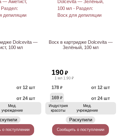
ридже Dolcevita —
Воск в картридже Dolcevita —
ст, 100 мл
Зелёный, 100 мл
190
₽
1 мл 1.90 ₽
от 12 шт
178
от 12 шт
₽
169
от 24 шт
от 24 шт
₽
Мед.
Индустрия
Мед.
учреждение
красоты
учреждение
скупили
Раскупили
 о поступлении
Сообщить о поступлении