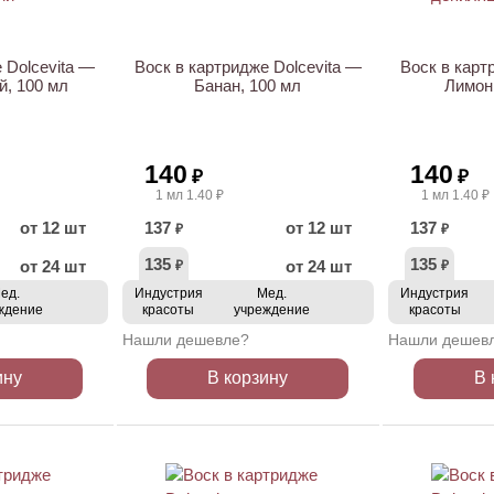
 Dolcevita —
Воск в картридже Dolcevita —
Воск в карт
, 100 мл
Банан, 100 мл
Лимон
140
140
₽
₽
1 мл 1.40 ₽
1 мл 1.40 ₽
от 12 шт
137
от 12 шт
137
₽
₽
135
135
от 24 шт
от 24 шт
₽
₽
ед.
Индустрия
Мед.
Индустрия
ждение
красоты
учреждение
красоты
Нашли дешевле?
Нашли дешев
ину
В корзину
В 