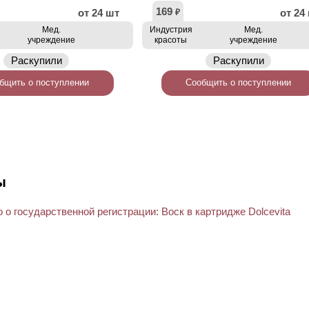
169
от 24 шт
от 24
₽
Мед.
Индустрия
Мед.
учреждение
красоты
учреждение
Раскупили
Раскупили
бщить о поступлении
Сообщить о поступлении
ы