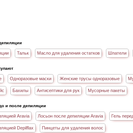
депиляции
яции
Тальк
Масло для удаления остатков
Шпатели
купают
е
Одноразовые маски
Женские трусы одноразовые
Му
йс
Бахилы
Антисептики для рук
Мусорные пакеты
до и после депиляции
иляцией Aravia
Лосьон после депиляции Aravia
Гель пере
ляцией Depilflax
Пинцеты для удаления волос