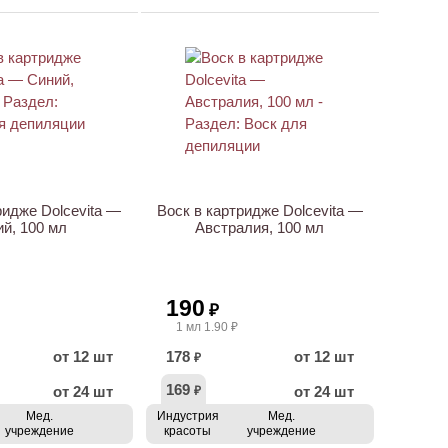
ридже Dolcevita —
Воск в картридже Dolcevita —
й, 100 мл
Австралия, 100 мл
190
₽
1 мл 1.90 ₽
от 12 шт
178
от 12 шт
₽
169
от 24 шт
от 24 шт
₽
Мед.
Индустрия
Мед.
учреждение
красоты
учреждение