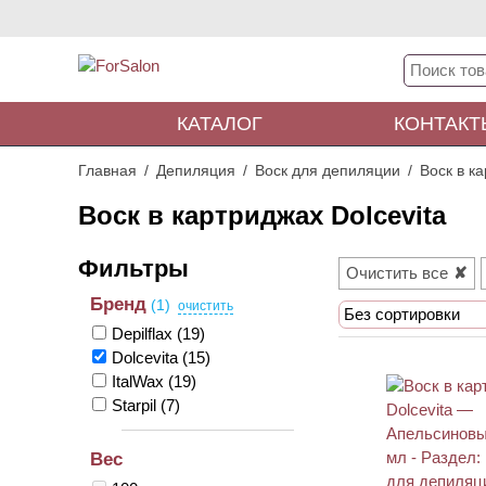
КАТАЛОГ
КОНТАКТ
Главная
Депиляция
Воск для депиляции
Воск в ка
Воск в картриджах Dolcevita
Очистить все
Бренд
(1)
Без сортировки
Depilflax
(19)
Dolcevita
(15)
ItalWax
(19)
Starpil
(7)
Вес