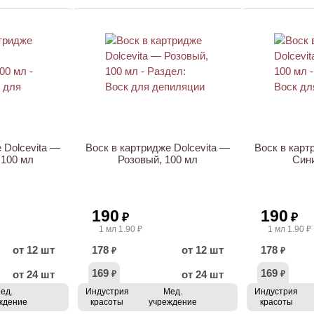
 Dolcevita —
Воск в картридже Dolcevita —
Воск в карт
 100 мл
Розовый, 100 мл
Сини
190
190
₽
₽
1 мл 1.90 ₽
1 мл 1.90 ₽
от 12 шт
178
от 12 шт
178
₽
₽
169
169
от 24 шт
от 24 шт
₽
₽
ед.
Индустрия
Мед.
Индустрия
ждение
красоты
учреждение
красоты