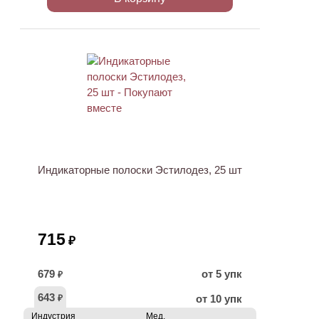
ХИТ
Индикаторные полоски Эстилодез, 25 шт
715
₽
679
от 5 упк
₽
643
от 10 упк
₽
Индустрия
Мед.