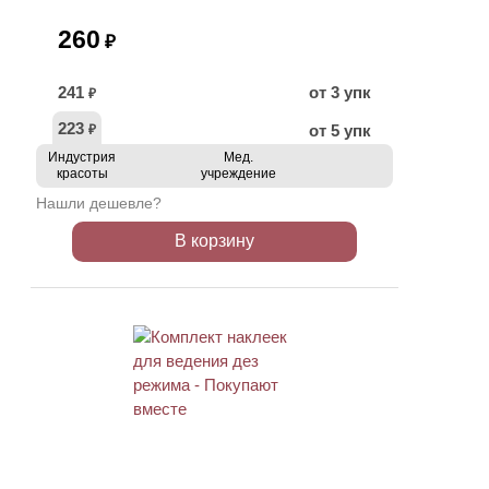
260
₽
241
от 3 упк
₽
223
от 5 упк
₽
Индустрия
Мед.
красоты
учреждение
Нашли дешевле?
В корзину