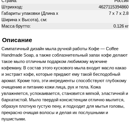
Страна:
Россия
Штрихкод:
4627115394860
Габариты упаковки (Длина х
7 х 7 х 2.8
Ширина х Высота), см:
Масса брутто:
0.126 кг
Описание
Симпатичный дизайн мыла ручной работы Кофе — Coffee
Handmade Soap, а также соблазнительный запах кофе делают
такое мыло отличным подарком любимому мужчине
кофеману. В состав этого кускового мыла входит масло какао
и экстракт кофе, которые придают ему такой бесподобный
аромат. Кроме того, эти ингредиенты способствуют глубокому
очищению и питанию кожи лица, рук и тела. Кожа
увлажняется, успокаивается, становится мягкой, эластичной и
бархатистой. Мыло твердой консистенции отлично мылится,
образуя плотную густую пену, и подходит для мытья головы,
прекрасно очищая волосы и делая их послушными и
пушистыми.