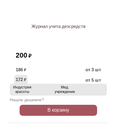
Журнал учета дезсредств
200
₽
186
от 3 шт
₽
172
от 5 шт
₽
Индустрия
Мед.
красоты
учреждение
Нашли дешевле?
В корзину