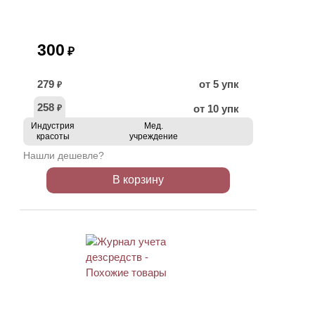
300
₽
279
от 5 упк
₽
258
от 10 упк
₽
Индустрия
Мед.
красоты
учреждение
Нашли дешевле?
В корзину