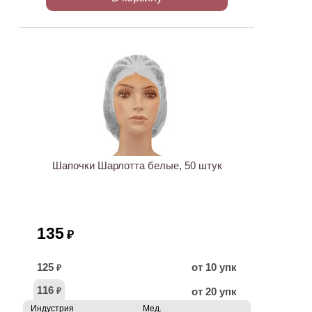
ХИТ
Шапочки Шарлотта белые, 50 штук
135
₽
125
от 10 упк
₽
116
от 20 упк
₽
Индустрия
Мед.