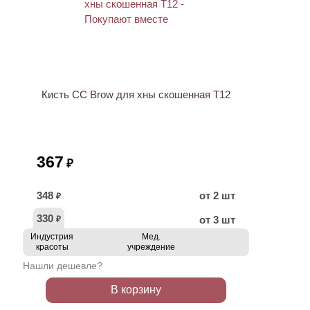
Кисть CC Brow для хны скошенная T12
367
₽
348
от 2 шт
₽
330
от 3 шт
₽
Индустрия
Мед.
красоты
учреждение
Нашли дешевле?
В корзину