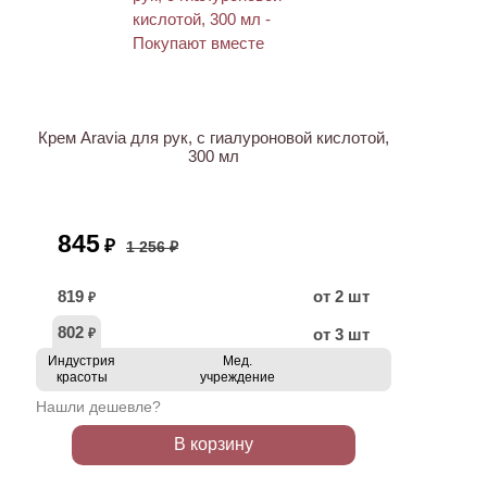
АКЦИЯ
Крем Aravia для рук, с гиалуроновой кислотой,
300 мл
845
₽
1 256 ₽
819
от 2 шт
₽
802
от 3 шт
₽
Индустрия
Мед.
красоты
учреждение
Нашли дешевле?
В корзину