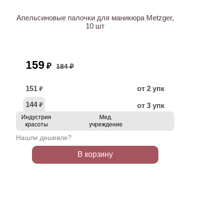
Апельсиновые палочки для маникюра Metzger,
10 шт
159
₽
184 ₽
151
от 2 упк
₽
144
от 3 упк
₽
Индустрия
Мед.
красоты
учреждение
Нашли дешевле?
В корзину