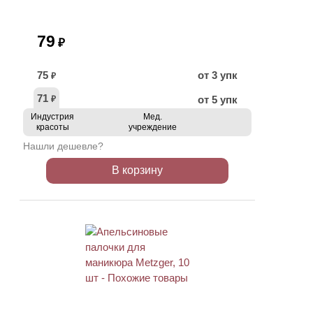
79
₽
75
от 3 упк
₽
71
от 5 упк
₽
Индустрия
Мед.
красоты
учреждение
Нашли дешевле?
В корзину
АКЦИЯ