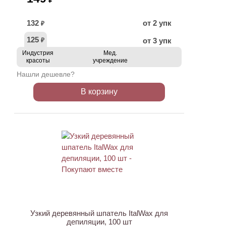
132
от 2 упк
₽
125
от 3 упк
₽
Индустрия
Мед.
красоты
учреждение
Нашли дешевле?
В корзину
ХИТ
Узкий деревянный шпатель ItalWax для
депиляции, 100 шт