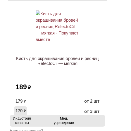
ХИТ
Кисть для окрашивания бровей и ресниц
RefectoCil — мягкая
189
₽
179
от 2 шт
₽
170
от 3 шт
₽
Индустрия
Мед.
красоты
учреждение
Нашли дешевле?