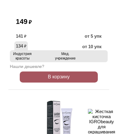
149
₽
141
от 5 упк
₽
134
от 10 упк
₽
Индустрия
Мед.
красоты
учреждение
Нашли дешевле?
В корзину
ХИТ