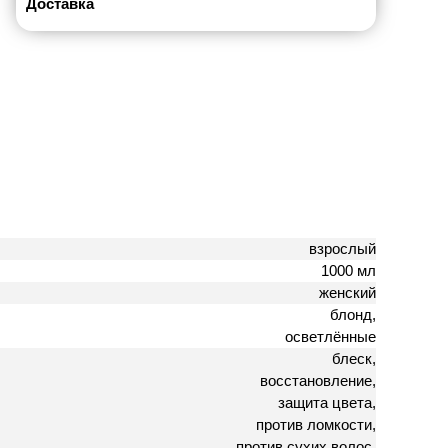
Доставка
взрослый
1000 мл
женский
блонд,
осветлённые
блеск,
восстановление,
защита цвета,
против ломкости,
против сухих волос,