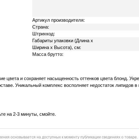
Артикул производителя:
Страна:
Штрихкод:
Габариты упаковки (Длина х
Ширина х Высота), см:
Масса брутто:
 цвета и сохраняет насыщенность оттенков цвета блонд. Укреп
оставе. Уникальный комплекс восполняет недостаток липидов в 
е на 2-3 минуты, смойте.
ения основывается на доступных к моменту публикации сведениях о товаре.