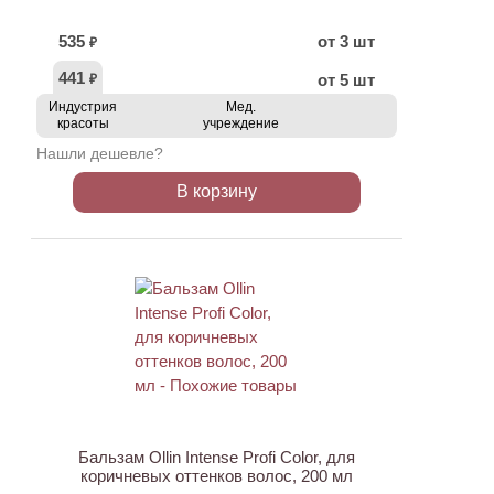
535
от 3 шт
₽
441
от 5 шт
₽
Индустрия
Мед.
красоты
учреждение
Нашли дешевле?
В корзину
Бальзам Ollin Intense Profi Color, для
коричневых оттенков волос, 200 мл