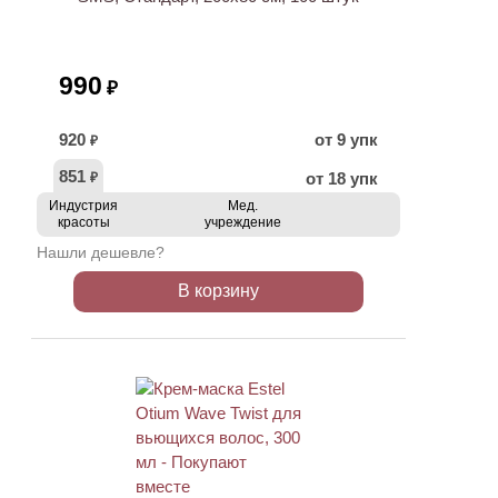
990
₽
920
от 9 упк
₽
851
от 18 упк
₽
Индустрия
Мед.
красоты
учреждение
Нашли дешевле?
В корзину
ХИТ