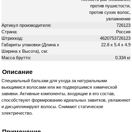
против пушистости,
против сухих волос,
увлажнение
Артикул производителя:
726123
Страна:
Россия
Штрихкод:
4620753726123
Габариты упаковки (Длина х
22.8 х 5.4 х 4.9
Ширина х Высота), см:
Масса брутто:
0.334 кг
Описание
Специальный бальзам для ухода за натуральными
вьющимися волосами или же подвергшимся химической
завивки. Активные компоненты, входящие в его состав,
способствуют формированию идеальных завитков, увлажняют
и дисциплинируют волосы. Снимают статическое
электричество.
Применение