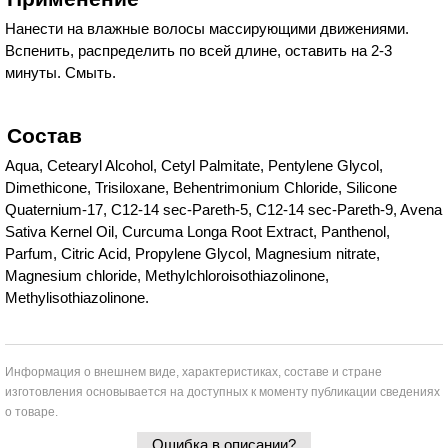
Нанести на влажные волосы массирующими движениями.
Вспенить, распределить по всей длине, оставить на 2-3
минуты. Смыть.
Состав
Aqua, Cetearyl Alcohol, Cetyl Palmitate, Pentylene Glycol,
Dimethicone, Trisiloxane, Behentrimonium Chloride, Silicone
Quaternium-17, C12-14 sec-Pareth-5, C12-14 sec-Pareth-9, Avena
Sativa Kernel Oil, Curcuma Longa Root Extract, Panthenol,
Parfum, Citric Acid, Propylene Glycol, Magnesium nitrate,
Magnesium chloride, Methylchloroisothiazolinone,
Methylisothiazolinone.
Информация о внешнем виде, характеристиках, составе и стране
изготовления основывается на доступных к моменту публикации сведениях
о товаре.
Ошибка в описании?