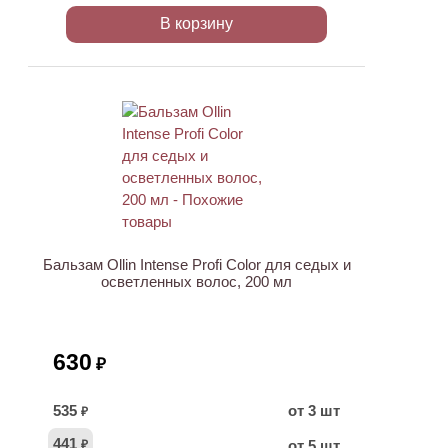
В корзину
Бальзам Ollin Intense Profi Color для седых и
осветленных волос, 200 мл
630
₽
535
от 3 шт
₽
441
от 5 шт
₽