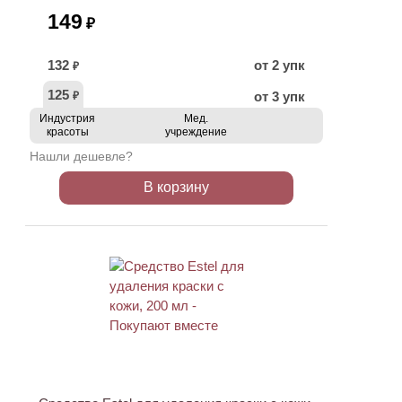
149
₽
132
от 2 упк
₽
125
от 3 упк
₽
Индустрия
Мед.
красоты
учреждение
Нашли дешевле?
В корзину
ХИТ