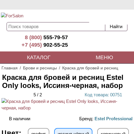
8 (800)
555-79-57
+7 (495)
902-55-25
КАТАЛОГ
МЕНЮ
Главная
Брови и ресницы
Краска для бровей и ресниц
Краска для бровей и ресниц Estel
Only looks, Иссиня-черная, набор
5
/
2
Код
товара
: 00
751
В наличии
Бренд:
Estel Professional
Цвет:
графит
иссиня-чёрный
коричневый