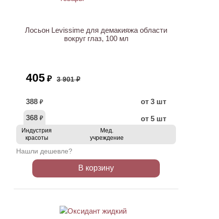
АКЦИЯ
Лосьон Levissime для демакияжа области
вокруг глаз, 100 мл
405
₽
3 901 ₽
388
от 3 шт
₽
368
от 5 шт
₽
Индустрия
Мед.
красоты
учреждение
Нашли дешевле?
В корзину