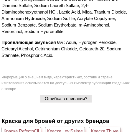
Diamino Sulfate, Sodium Laureth Sulfate, 2,4-
Diaminophenoxyethanol HCI, Lactic Acid, Mica, Titanium Dioxide,
Ammonium Hydroxide, Sodium Sulfite, Acrylate Copolymer,
Sodium Benzoate, Sodium Erythorbate, m-Aminophenol,
Resorcinol, Sodium Hydrosulfite.
Проявляющая эмульсия 6%:
Aqua, Hydrogen Peroxide,
Cetearyl Alcohol, Cetrimonium Chloride, Ceteareth-20, Sodium
Stannate, Phosphoric Acid.
Информация о внешнем виде, характеристиках, составе и стране
изготовления основывается на доступных к моменту публикации сведениях
о товаре.
Ошибка в описании?
Краска для бровей от других брендов
Краска RefectoCil
Краска LeviSsime
Краска Thuya