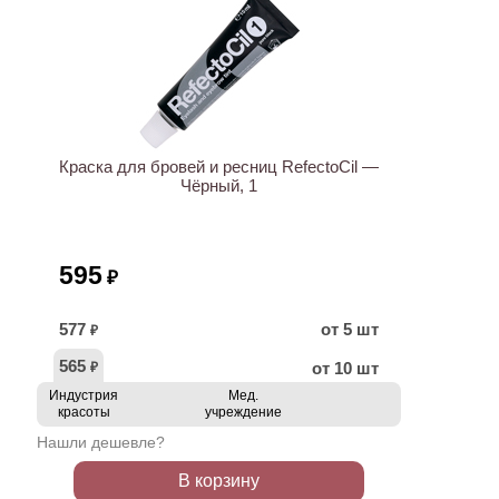
ХИТ
Краска для бровей и ресниц RefectoCil —
Чёрный, 1
595
₽
577
от 5 шт
₽
565
от 10 шт
₽
Индустрия
Мед.
красоты
учреждение
Нашли дешевле?
В корзину