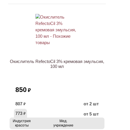
ХИТ
Окислитель RefectoCil 3% кремовая эмульсия,
100 мл
850
₽
807
от 2 шт
₽
773
от 5 шт
₽
Индустрия
Мед.
красоты
учреждение