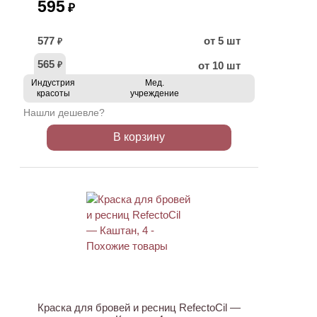
595
₽
577
от 5 шт
₽
565
от 10 шт
₽
Индустрия
Мед.
красоты
учреждение
Нашли дешевле?
В корзину
ХИТ
Краска для бровей и ресниц RefectoCil —