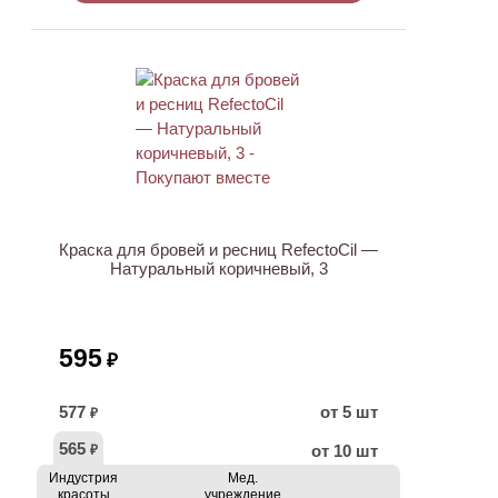
ХИТ
Краска для бровей и ресниц RefectoCil —
Натуральный коричневый, 3
595
₽
577
от 5 шт
₽
565
от 10 шт
₽
Индустрия
Мед.
красоты
учреждение