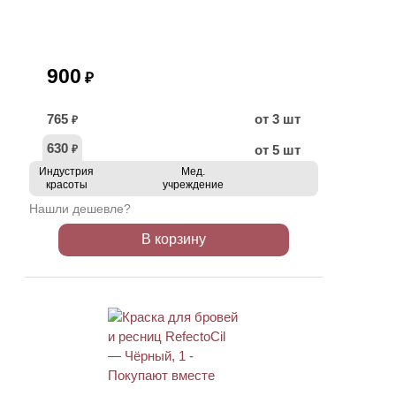
900
₽
765
от 3 шт
₽
630
от 5 шт
₽
Индустрия
Мед.
красоты
учреждение
Нашли дешевле?
В корзину
ХИТ