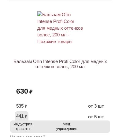
ХИТ
Бальзам Ollin Intense Profi Color для медных
оттенков волос, 200 мл
630
₽
535
от 3 шт
₽
441
от 5 шт
₽
Индустрия
Мед.
красоты
учреждение