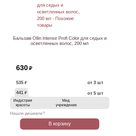
Бальзам Ollin Intense Profi Color для седых и
осветленных волос, 200 мл
630
₽
535
от 3 шт
₽
441
от 5 шт
₽
Индустрия
Мед.
красоты
учреждение
Нашли дешевле?
В корзину