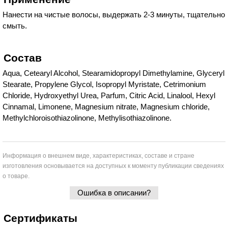
Нанести на чистые волосы, выдержать 2-3 минуты, тщательно
смыть.
Состав
Aqua, Cetearyl Alcohol, Stearamidopropyl Dimethylamine, Glyceryl
Stearate, Propylene Glycol, Isopropyl Myristate, Cetrimonium
Chloride, Hydroxyethyl Urea, Parfum, Citric Acid, Linalool, Hexyl
Cinnamal, Limonene, Magnesium nitrate, Magnesium chloride,
Methylchloroisothiazolinone, Methylisothiazolinone.
Информация о внешнем виде, характеристиках, составе и стране
изготовления основывается на доступных к моменту публикации сведениях
о товаре.
Ошибка в описании?
Сертификаты