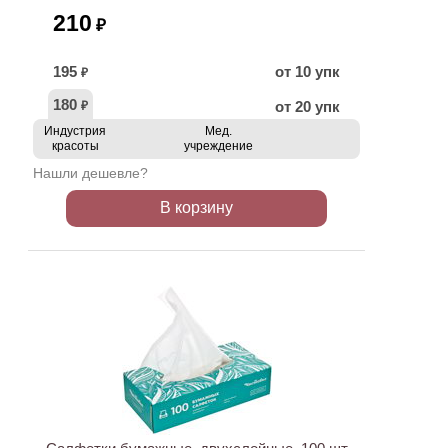
210
₽
195
от 10 упк
₽
180
от 20 упк
₽
Индустрия
Мед.
красоты
учреждение
Нашли дешевле?
В корзину
ХИТ