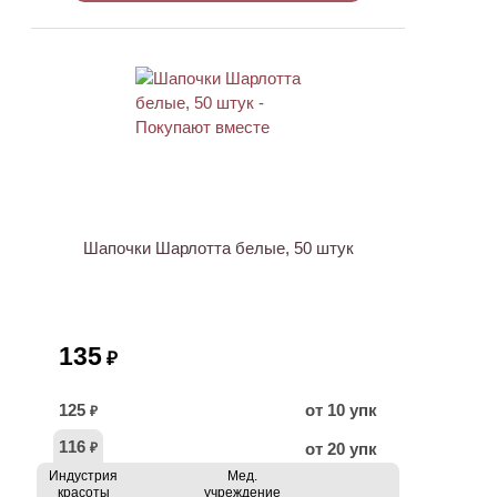
ХИТ
Шапочки Шарлотта белые, 50 штук
135
₽
125
от 10 упк
₽
116
от 20 упк
₽
Индустрия
Мед.
красоты
учреждение