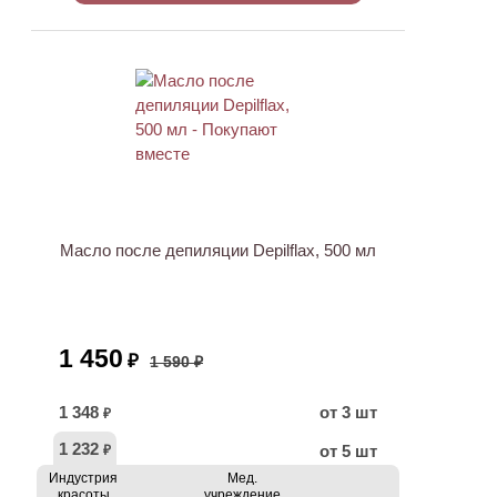
ХИТ
АКЦИЯ
Масло после депиляции Depilflax, 500 мл
1 450
₽
1 590 ₽
1 348
от 3 шт
₽
1 232
от 5 шт
₽
Индустрия
Мед.
красоты
учреждение