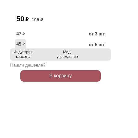
50
₽
109 ₽
47
от 3 шт
₽
45
от 5 шт
₽
Индустрия
Мед.
красоты
учреждение
Нашли дешевле?
В корзину