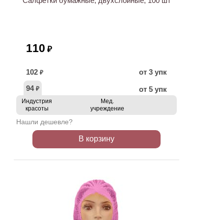
Салфетки бумажные, двухслойные, 100 шт
110
₽
102
от 3 упк
₽
94
от 5 упк
₽
Индустрия
Мед.
красоты
учреждение
Нашли дешевле?
В корзину
ХИТ