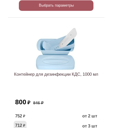
Выбрать параметры
ХИТ
АКЦИЯ
Контейнер для дезинфекции КДС, 1000 мл
800
₽
846 ₽
752
от 2 шт
₽
712
от 3 шт
₽