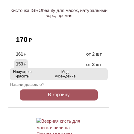
Кисточка IGRObeauty для масок, натуральный
ворс, прямая
170
₽
161
от 2 шт
₽
153
от 3 шт
₽
Индустрия
Мед.
красоты
учреждение
Нашли дешевле?
В корзину