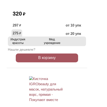
320
₽
297
от 10 упк
₽
275
от 20 упк
₽
Индустрия
Мед.
красоты
учреждение
Нашли дешевле?
В корзину
ХИТ