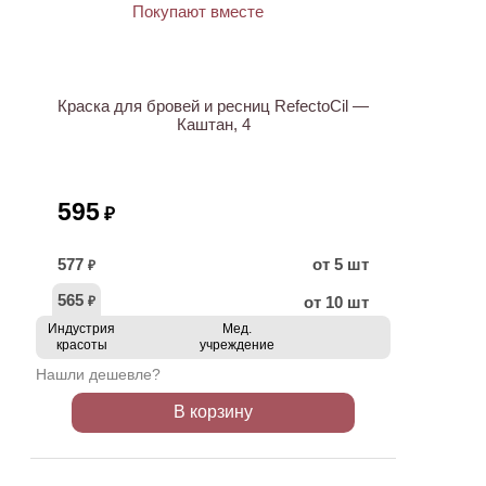
ХИТ
Краска для бровей и ресниц RefectoCil —
Каштан, 4
595
₽
577
от 5 шт
₽
565
от 10 шт
₽
Индустрия
Мед.
красоты
учреждение
Нашли дешевле?
В корзину