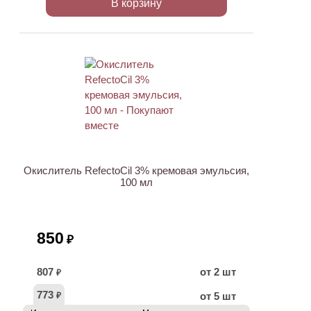
В корзину
ХИТ
Окислитель RefectoCil 3% кремовая эмульсия,
100 мл
850
₽
807
от 2 шт
₽
773
от 5 шт
₽