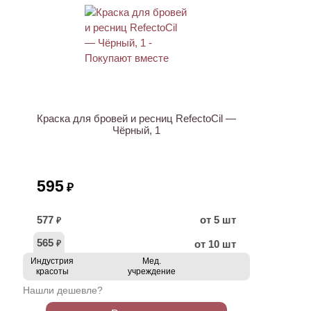
ХИТ
Краска для бровей и ресниц RefectoCil —
Чёрный, 1
595
₽
577
от 5 шт
₽
565
от 10 шт
₽
Индустрия
Мед.
красоты
учреждение
Нашли дешевле?