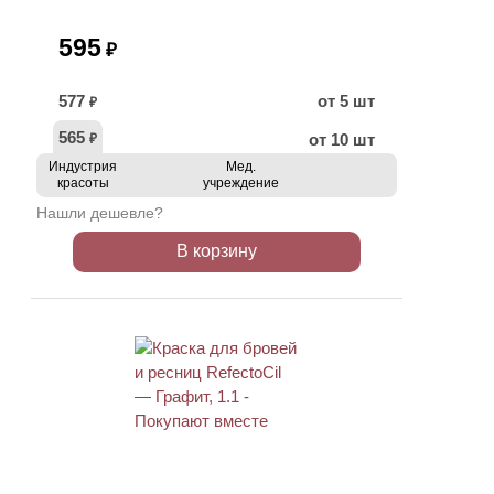
595
₽
577
от 5 шт
₽
565
от 10 шт
₽
Индустрия
Мед.
красоты
учреждение
Нашли дешевле?
В корзину
ХИТ