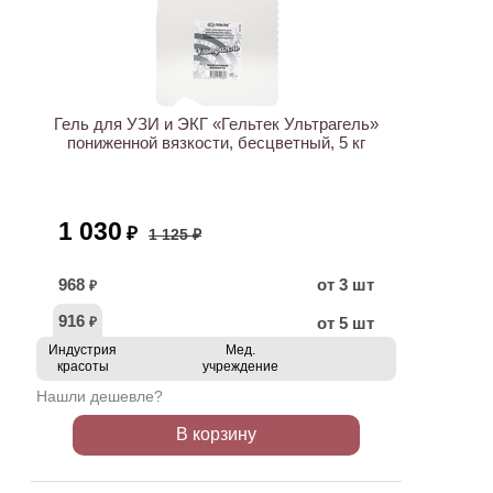
АКЦИЯ
Гель для УЗИ и ЭКГ «Гельтек Ультрагель»
пониженной вязкости, бесцветный, 5 кг
1 030
₽
1 125 ₽
968
от 3 шт
₽
916
от 5 шт
₽
Индустрия
Мед.
красоты
учреждение
Нашли дешевле?
В корзину