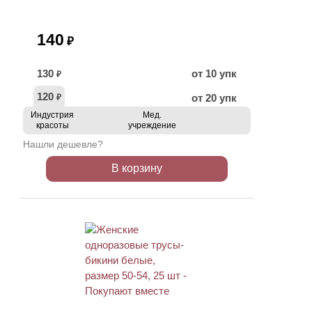
140
₽
130
от 10 упк
₽
120
от 20 упк
₽
Индустрия
Мед.
красоты
учреждение
Нашли дешевле?
В корзину
ХИТ