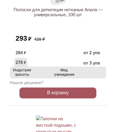
Полоски для депиляции нетканые Aravia —
универсальные, 100 шт
293
₽
428 ₽
284
от 2 упк
₽
278
от 3 упк
₽
Индустрия
Мед.
красоты
учреждение
Нашли дешевле?
В корзину