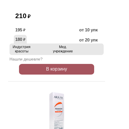
210
₽
195
от 10 упк
₽
180
от 20 упк
₽
Индустрия
Мед.
красоты
учреждение
Нашли дешевле?
В корзину
АКЦИЯ