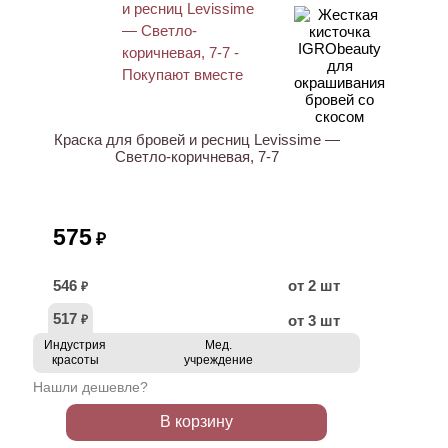
ХИТ
Краска для бровей и ресниц Levissime —
Светло-коричневая, 7-7
575
₽
546
от 2 шт
₽
517
от 3 шт
₽
Индустрия
Мед.
красоты
учреждение
Нашли дешевле?
В корзину