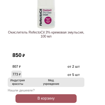
ХИТ
Окислитель RefectoCil 3% кремовая эмульсия,
100 мл
850
₽
807
от 2 шт
₽
773
от 5 шт
₽
Индустрия
Мед.
красоты
учреждение
Нашли дешевле?
В корзину