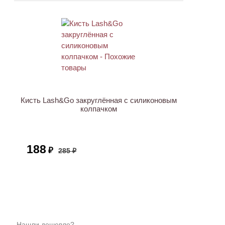
АКЦИЯ
Кисть Lash&Go закруглённая с силиконовым
колпачком
188
₽
285 ₽
Нашли дешевле?