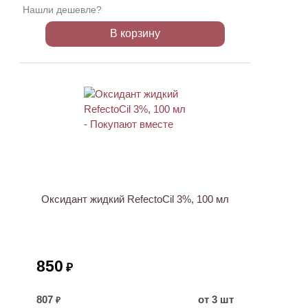
Нашли дешевле?
В корзину
ХИТ
Оксидант жидкий RefectoCil 3%, 100 мл
850
₽
807
от 3 шт
₽