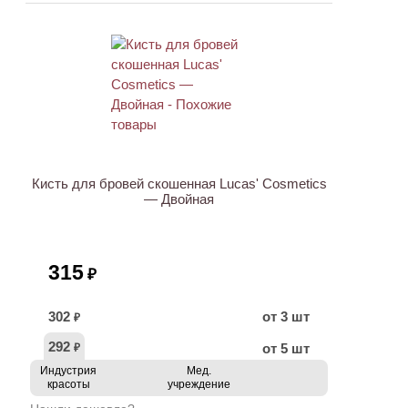
ХИТ
Кисть для бровей скошенная Lucas' Cosmetics
— Двойная
315
₽
302
от 3 шт
₽
292
от 5 шт
₽
Индустрия
Мед.
красоты
учреждение