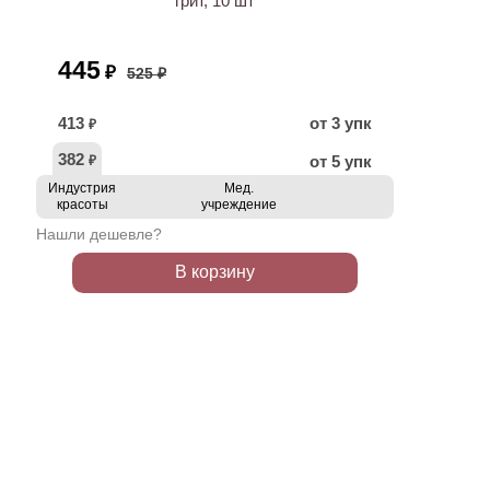
грит, 10 шт
445
₽
525 ₽
413
от 3 упк
₽
382
от 5 упк
₽
Индустрия
Мед.
красоты
учреждение
Нашли дешевле?
В корзину