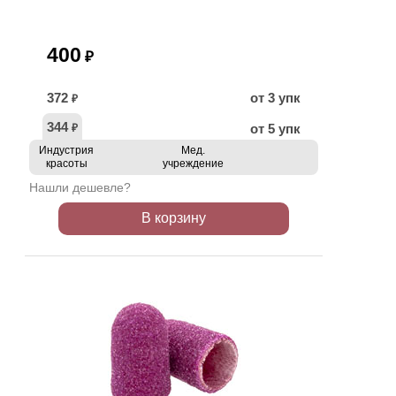
400
₽
372
от 3 упк
₽
344
от 5 упк
₽
Индустрия
Мед.
красоты
учреждение
Нашли дешевле?
В корзину