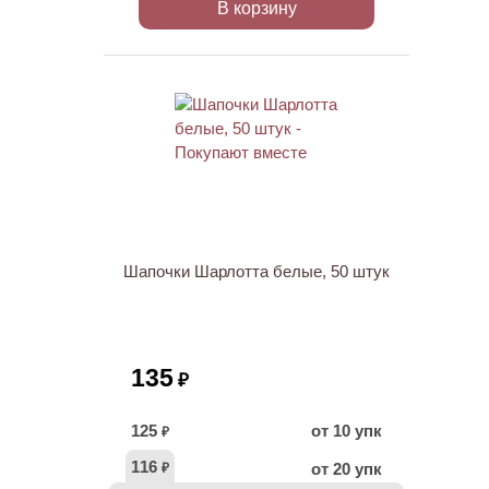
В корзину
ХИТ
Шапочки Шарлотта белые, 50 штук
135
₽
125
от 10 упк
₽
116
от 20 упк
₽