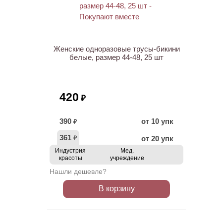
ХИТ
Женские одноразовые трусы-бикини
белые, размер 44-48, 25 шт
420
₽
390
от 10 упк
₽
361
от 20 упк
₽
Индустрия
Мед.
красоты
учреждение
Нашли дешевле?
В корзину