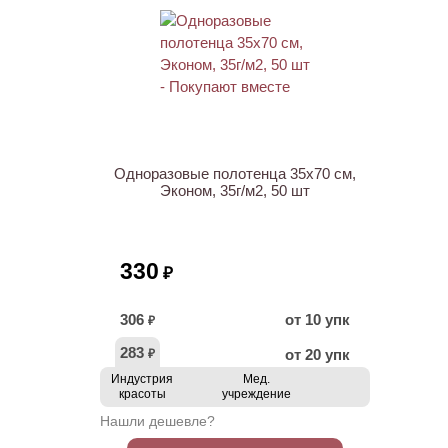
ХИТ
Одноразовые полотенца 35х70 см,
Эконом, 35г/м2, 50 шт
330
₽
306
от 10 упк
₽
283
от 20 упк
₽
Индустрия
Мед.
красоты
учреждение
Нашли дешевле?