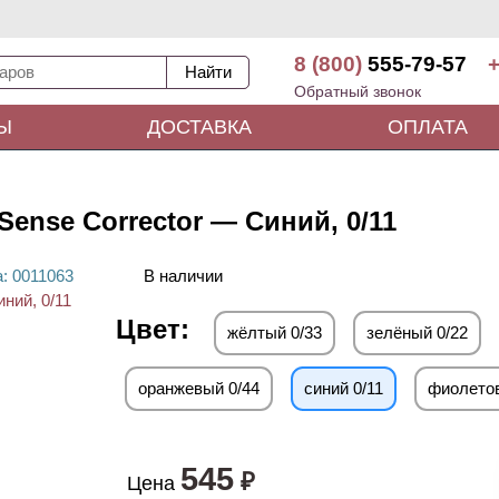
8 (800)
555-79-57
+
Обратный звонок
Ы
ДОСТАВКА
ОПЛАТА
Sense Corrector — Синий, 0/11
а
: 00
11063
В наличии
Цвет:
жёлтый 0/33
зелёный 0/22
оранжевый 0/44
синий 0/11
фиолетов
545
₽
Цена