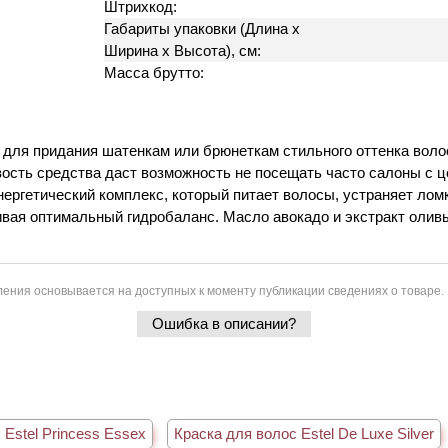
Штрихкод:
Габариты упаковки (Длина х
Ширина х Высота), см:
Масса брутто:
т для придания шатенкам или брюнеткам стильного оттенка вол
ость средства даст возможность не посещать часто салоны с ц
ергетический комплекс, который питает волосы, устраняет ломк
ивая оптимальный гидробаланс. Масло авокадо и экстракт олив
ения основывается на доступных к моменту публикации сведениях о товаре.
Ошибка в описании?
 Estel Princess Essex
Краска для волос Estel De Luxe Silver