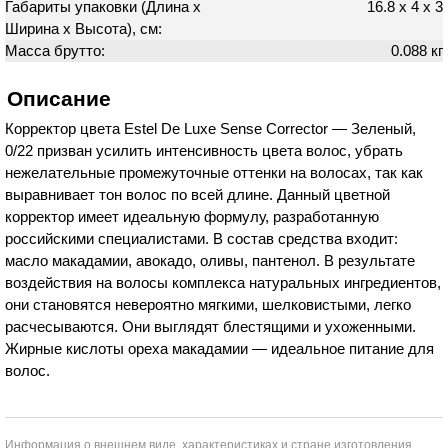
Габариты упаковки (Длина х
16.8 х 4 х 3
Ширина х Высота), см:
Масса брутто:
0.088 кг
Описание
Корректор цвета Estel De Luxe Sense Corrector — Зеленый,
0/22 призван усилить интенсивность цвета волос, убрать
нежелательные промежуточные оттенки на волосах, так как
выравнивает тон волос по всей длине. Данный цветной
корректор имеет идеальную формулу, разработанную
российскими специалистами. В состав средства входит:
масло макадамии, авокадо, оливы, пантенол. В результате
воздействия на волосы комплекса натуральных ингредиентов,
они становятся невероятно мягкими, шелковистыми, легко
расчесываются. Они выглядят блестящими и ухоженными.
Жирные кислоты ореха макадамии — идеальное питание для
волос.
Информация о внешнем виде, характеристиках и стране изготовления