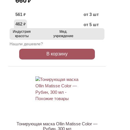
660
₽
561
от 3 шт
₽
462
от 5 шт
₽
Индустрия
Мед.
красоты
учреждение
Нашли дешевле?
В корзину
Тонирующая маска Ollin Matisse Color —
Рубин, 300 мл