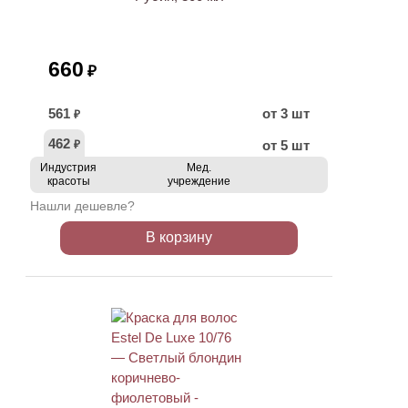
660
₽
561
от 3 шт
₽
462
от 5 шт
₽
Индустрия
Мед.
красоты
учреждение
Нашли дешевле?
В корзину
ХИТ