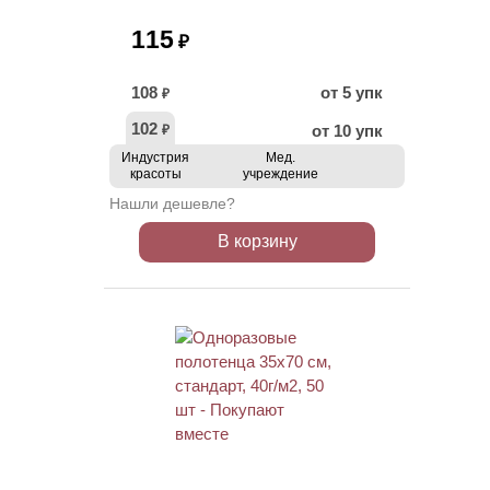
115
₽
108
от 5 упк
₽
102
от 10 упк
₽
Индустрия
Мед.
красоты
учреждение
Нашли дешевле?
В корзину
ХИТ