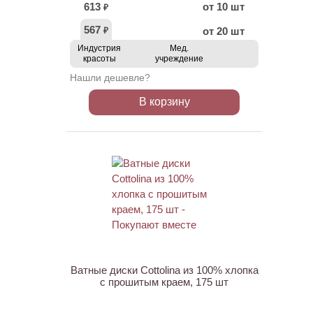
613
от 10 шт
₽
567
от 20 шт
₽
Индустрия
Мед.
красоты
учреждение
Нашли дешевле?
В корзину
ХИТ
Ватные диски Cottolina из 100% хлопка
с прошитым краем, 175 шт