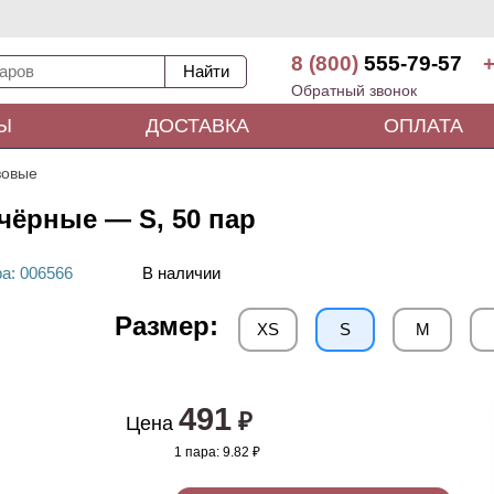
8 (800)
555-79-57
+
Обратный звонок
Ы
ДОСТАВКА
ОПЛАТА
зовые
чёрные — S, 50 пар
ра
: 00
6566
В наличии
Размер:
XS
S
M
491
₽
Цена
1 пара:
9.82 ₽