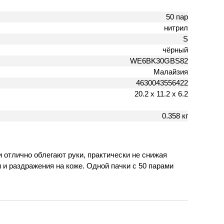
50 пар
нитрил
S
чёрный
WE6BK30GBS82
Малайзия
4630043556422
20.2 х 11.2 х 6.2
0.358 кг
 отлично облегают руки, практически не снижая
и раздражения на коже. Одной пачки с 50 парами