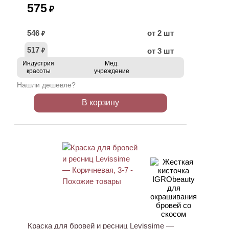
575
₽
546
от 2 шт
₽
517
от 3 шт
₽
Индустрия
Мед.
красоты
учреждение
Нашли дешевле?
В корзину
ХИТ
Краска для бровей и ресниц Levissime —