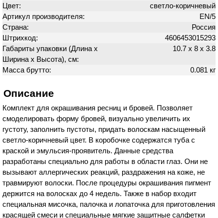
Цвет:
светло-коричневый
Артикул производителя:
EN/5
Страна:
Россия
Штрихкод:
4606453015293
Габариты упаковки (Длина х
10.7 х 8 х 3.8
Ширина х Высота), см:
Масса брутто:
0.081 кг
Описание
Комплект для окрашивания ресниц и бровей. Позволяет
смоделировать форму бровей, визуально увеличить их
густоту, заполнить пустоты, придать волоскам насыщенный
светло-коричневый цвет. В коробочке содержатся туба с
краской и эмульсия-проявитель. Данные средства
разработаны специально для работы в области глаз. Они не
вызывают аллергических реакций, раздражения на коже, не
травмируют волоски. После процедуры окрашивания пигмент
держится на волосках до 4 недель. Также в набор входит
специальная мисочка, палочка и лопаточка для приготовления
красящей смеси и специальные мягкие защитные салфетки