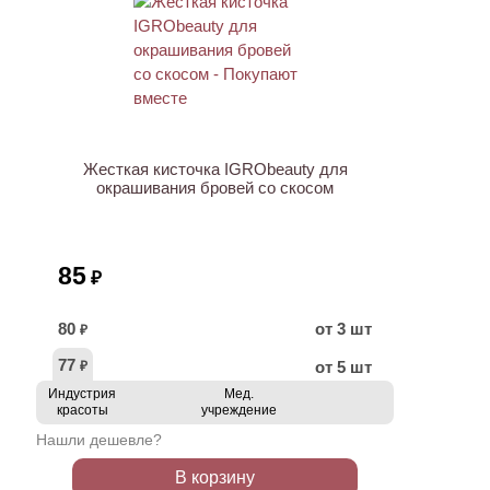
ХИТ
Жесткая кисточка IGRObeauty для
окрашивания бровей со скосом
85
₽
80
от 3 шт
₽
77
от 5 шт
₽
Индустрия
Мед.
красоты
учреждение
Нашли дешевле?
В корзину