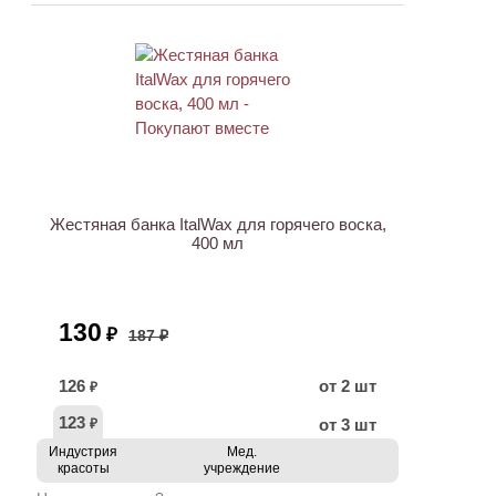
ХИТ
АКЦИЯ
Жестяная банка ItalWax для горячего воска,
400 мл
130
₽
187 ₽
126
от 2 шт
₽
123
от 3 шт
₽
Индустрия
Мед.
красоты
учреждение