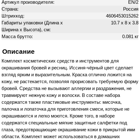
Артикул производителя:
EN/2
Страна:
Россия
Штрихкод:
4606453015262
Габариты упаковки (Длина х
10.7 х 8 х 3.8
Ширина х Высота), см:
Масса брутто:
0.081 кг
Описание
Комплект косметических средств и инструментов для
окрашивания бровей и ресниц. Иссиня-чёрный цвет сделает
взгляд ярким и выразительным. Краска отлично ложится на
кожу, не растекается, позволяя прорисовать требуемую форму
бровей. Средства не вызывают аллергии и раздражения, не
травмируют нежную кожу и волоски. В составе набора
содержатся также пластиковые инструменты: мисочка,
палочка и лопаточка для приготовления смеси, которые не
окрашиваются и легко моются. Кроме того, в наборе
содержатся специальные мягкие защитные салфетки под
глаза, предотвращающие окрашивание кожи в прикрытой ими
области. Комплект может использоваться в домашних