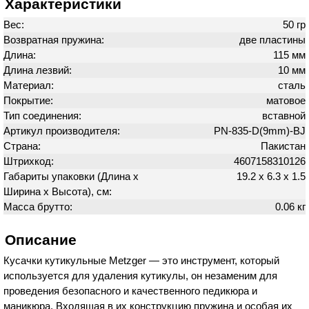
Характеристики
Вес:
50 гр
Возвратная пружина:
две пластины
Длина:
115 мм
Длина лезвий:
10 мм
Материал:
сталь
Покрытие:
матовое
Тип соединения:
вставной
Артикул производителя:
PN-835-D(9mm)-BJ
Страна:
Пакистан
Штрихкод:
4607158310126
Габариты упаковки (Длина х
19.2 х 6.3 х 1.5
Ширина х Высота), см:
Масса брутто:
0.06 кг
Описание
Кусачки кутикульные Metzger — это инструмент, который
используется для удаления кутикулы, он незаменим для
проведения безопасного и качественного педикюра и
маникюра. Входящая в их конструкцию пружина и особая их