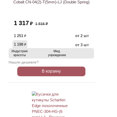
Cobalt CN-04(2)-T(5mm)-LJ (Double Spring)
1 317
₽
1 516 ₽
1 251
от 2 шт
₽
1 198
от 3 шт
₽
Индустрия
Мед.
красоты
учреждение
Нашли дешевле?
В корзину