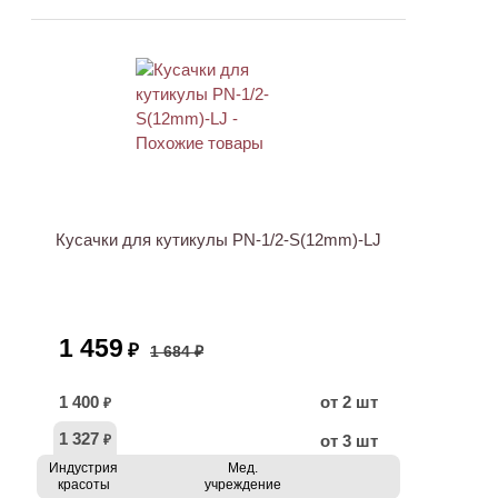
АКЦИЯ
Кусачки для кутикулы PN-1/2-S(12mm)-LJ
1 459
₽
1 684 ₽
1 400
от 2 шт
₽
1 327
от 3 шт
₽
Индустрия
Мед.
красоты
учреждение