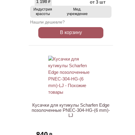
1 198
от 3 шт
₽
Индустрия
Мед.
красоты
учреждение
Нашли дешевле?
В корзину
Кусачки для кутикулы Scharfen Edge
позолоченные PNEC-304-HG-(6 mm)-
LJ
840