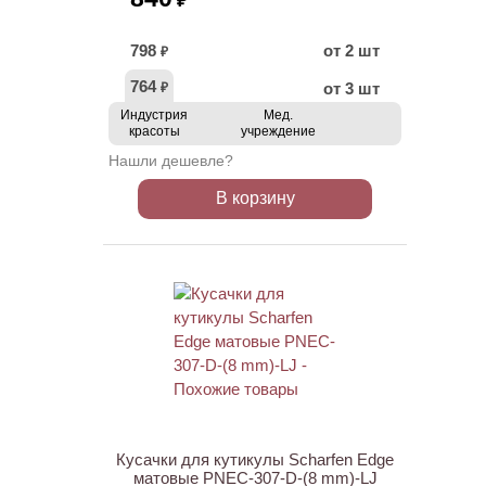
₽
798
от 2 шт
₽
764
от 3 шт
₽
Индустрия
Мед.
красоты
учреждение
Нашли дешевле?
В корзину
Кусачки для кутикулы Scharfen Edge
матовые PNEC-307-D-(8 mm)-LJ