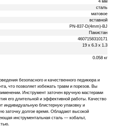
4 мм
сталь
матовое
вставной
PN-837-D(4mm)-BJ
Пакистан
4607158310171
19 х 6.3 х 1.3
0.058 кг
оведения безопасного и качественного педикюра и
та, что позволяет избежать травм и порезов. Вы
применении. Инструмент заточен вручную мастерами
антия его длительной и эффективной работы. Качество
еют индивидуальную блистерную упаковку и
ую заточку долгое время. Обладают высокой
еющая инструментальная сталь — кобальт,
стью.