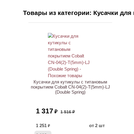
Товары из категории: Кусачки для
ХИТ
АКЦИЯ
Кусачки для кутикулы с титановым
покрытием Cobalt CN-04(2)-T(5mm)-LJ
(Double Spring)
1 317
₽
1 516 ₽
1 251
от 2 шт
₽