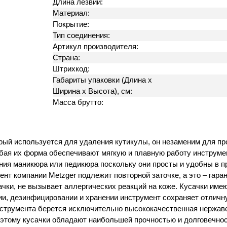
Длина лезвий:
Материал:
Покрытие:
Тип соединения:
Артикул производителя:
Страна:
Штрихкод:
Габариты упаковки (Длина х
Ширина х Высота), см:
Масса брутто:
рый используется для удаления кутикулы, он незаменим для пр
бая их форма обеспечивают мягкую и плавную работу инструмен
ния маникюра или педикюра поскольку они просты и удобны в 
ент компании Metzger подлежит повторной заточке, а это – гар
сачки, не вызывает аллергических реакций на коже. Кусачки им
и, дезинфицировании и хранении инструмент сохраняет отличн
инструмента берется исключительно высококачественная нержав
оэтому кусачки обладают наибольшей прочностью и долговечно