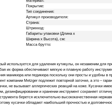
Материал:
Покрытие:
Тип соединения:
Артикул производителя:
Страна:
Штрихкод:
Габариты упаковки (Длина х
Ширина х Высота), см:
Масса брутто:
рый используется для удаления кутикулы, он незаменим для пр
бая их форма обеспечивают мягкую и плавную работу инструмен
ния маникюра или педикюра поскольку они просты и удобны в 
ент компании Metzger подлежит повторной заточке, а это – гар
сачки, не вызывает аллергических реакций на коже. Кусачки им
и, дезинфицировании и хранении инструмент сохраняет отличн
инструмента берется исключительно высококачественная нержав
оэтому кусачки обладают наибольшей прочностью и долговечно