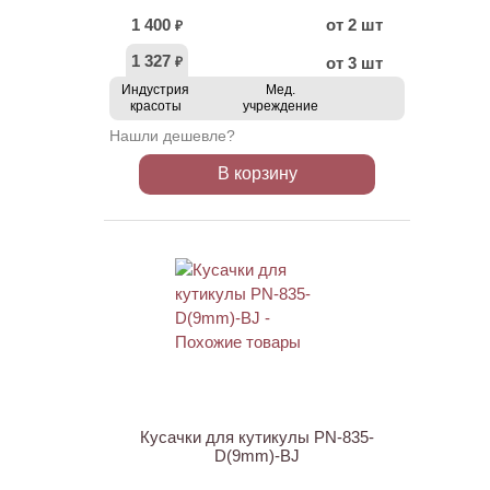
1 400
от 2 шт
₽
1 327
от 3 шт
₽
Индустрия
Мед.
красоты
учреждение
Нашли дешевле?
В корзину
АКЦИЯ
Кусачки для кутикулы PN-835-
D(9mm)-BJ