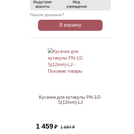
Индустрия
Мед.
красоты
учреждение
Нашли дешевле?
В корзину
АКЦИЯ
Кусачки для кутикулы PN-1/2-
S(12mm)-LJ
1 459
₽
1 684 ₽