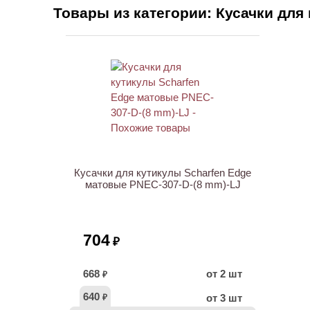
Товары из категории: Кусачки для
Кусачки для кутикулы Scharfen Edge
матовые PNEC-307-D-(8 mm)-LJ
704
₽
668
от 2 шт
₽
640
от 3 шт
₽