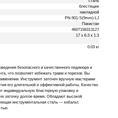
сталь
блестящее
накладной
PN-901-S(9mm)-LJ
Пакистан
4607158313127
17 х 6.3 х 1.3
0.03 кг
оведения безопасного и качественного педикюра и
та, что позволяет избежать травм и порезов. Вы
применении. Инструмент заточен вручную мастерами
антия его длительной и эффективной работы. Качество
еют индивидуальную блистерную упаковку и
ую заточку долгое время. Обладают высокой
еющая инструментальная сталь — кобальт,
стью.