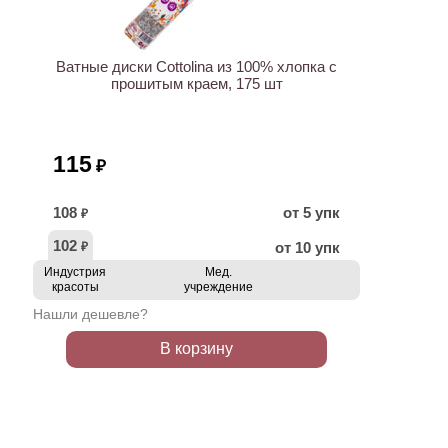
Ватные диски Cottolina из 100% хлопка с
прошитым краем, 175 шт
115
₽
108
от 5 упк
₽
102
от 10 упк
₽
Индустрия
Мед.
красоты
учреждение
Нашли дешевле?
В корзину