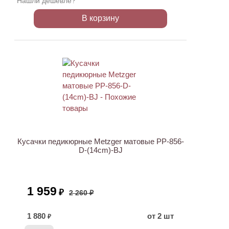
Нашли дешевле?
В корзину
АКЦИЯ
Кусачки педикюрные Metzger матовые PP-856-
D-(14cm)-BJ
1 959
₽
2 260 ₽
1 880
от 2 шт
₽