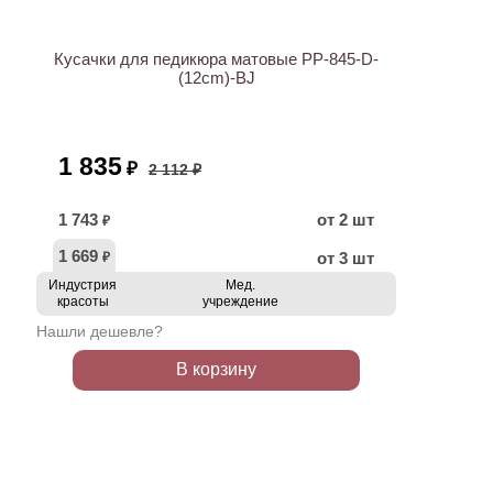
Кусачки для педикюра матовые PP-845-D-
(12cm)-BJ
1 835
₽
2 112 ₽
1 743
от 2 шт
₽
1 669
от 3 шт
₽
Индустрия
Мед.
красоты
учреждение
Нашли дешевле?
В корзину