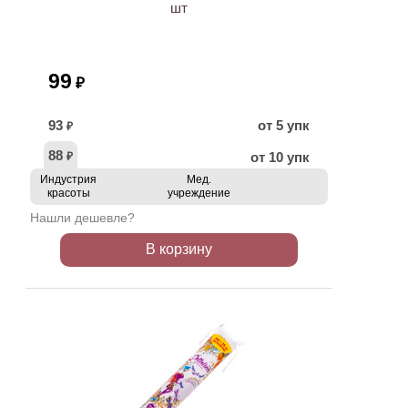
шт
99
₽
93
от 5 упк
₽
88
от 10 упк
₽
Индустрия
Мед.
красоты
учреждение
Нашли дешевле?
В корзину
ХИТ