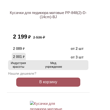
Кусачки для педикюра матовые PP-848(2)-D-
(14cm)-BJ
2 199
₽
2 536 ₽
2 089
от 2 шт
₽
2 001
от 3 шт
₽
Индустрия
Мед.
красоты
учреждение
Нашли дешевле?
В корзину