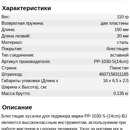
Характеристики
Вес:
110 гр
Возвратная пружина:
две пластины
Длина:
150 мм
Длина лезвий:
20 мм
Материал:
сталь
Покрытие:
блестящее
Тип соединения:
вставной
Артикул производителя:
PP-1030-S(14cm)
Страна:
Пакистан
Штрихкод:
4607158311185
Габариты упаковки (Длина х
16 х 6.5 х 2.5
Ширина х Высота), см:
Масса брутто:
0.135 кг
Описание
Блестящие кусачки для педикюра марки PP-1030-S-(14cm)-BJ
являются высококлассным инструментом, используемом при
работе мастеров в салонах педикюра. Уход за ногтями ног и