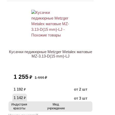
ХИТ
АКЦИЯ
Кусачки педикюрные Metzger Metalex матовые
MZ-3.13-D(15 mm)-LJ
1 255
₽
1 444 ₽
1 192
от 2 шт
₽
1 142
от 3 шт
₽
Индустрия
Мед.
красоты
учреждение