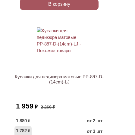
В корзину
АКЦИЯ
Кусачки для педикюра матовые PP-897-D-
(14cm)-LJ
1 959
₽
2 260 ₽
1 880
от 2 шт
₽
1 782
от 3 шт
₽