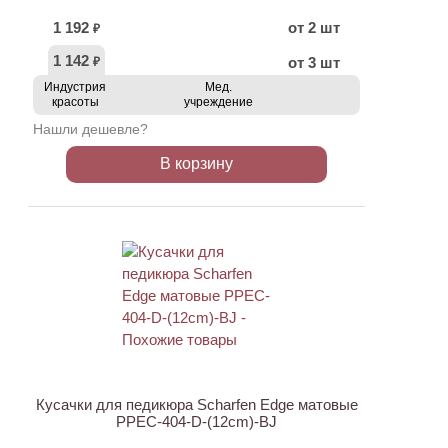
1 192
от 2 шт
₽
1 142
от 3 шт
₽
Индустрия
Мед.
красоты
учреждение
Нашли дешевле?
В корзину
Кусачки для педикюра Scharfen Edge матовые
PPEC-404-D-(12cm)-BJ