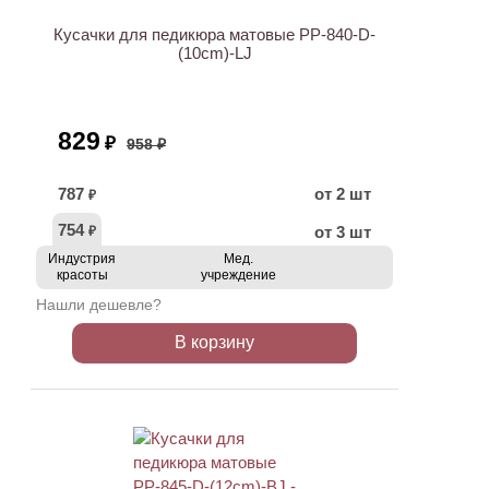
Кусачки для педикюра матовые PP-840-D-
(10cm)-LJ
829
₽
958 ₽
787
от 2 шт
₽
754
от 3 шт
₽
Индустрия
Мед.
красоты
учреждение
Нашли дешевле?
В корзину