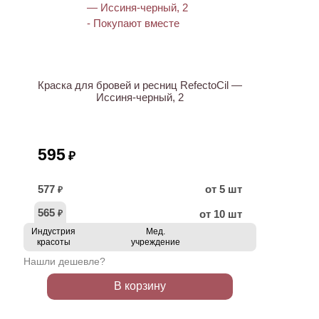
ХИТ
Краска для бровей и ресниц RefectoCil —
Иссиня-черный, 2
595
₽
577
от 5 шт
₽
565
от 10 шт
₽
Индустрия
Мед.
красоты
учреждение
Нашли дешевле?
В корзину