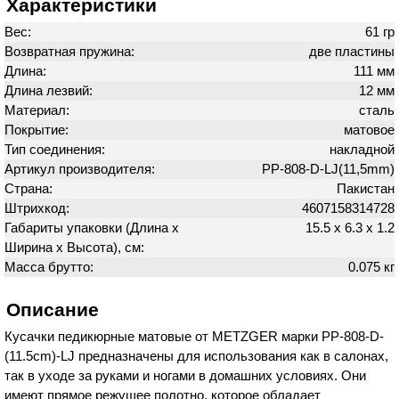
Характеристики
Вес:
61 гр
Возвратная пружина:
две пластины
Длина:
111 мм
Длина лезвий:
12 мм
Материал:
сталь
Покрытие:
матовое
Тип соединения:
накладной
Артикул производителя:
PP-808-D-LJ(11,5mm)
Страна:
Пакистан
Штрихкод:
4607158314728
Габариты упаковки (Длина х
15.5 х 6.3 х 1.2
Ширина х Высота), см:
Масса брутто:
0.075 кг
Описание
Кусачки педикюрные матовые от METZGER марки PP-808-D-
(11.5cm)-LJ предназначены для использования как в салонах,
так в уходе за руками и ногами в домашних условиях. Они
имеют прямое режущее полотно, которое обладает