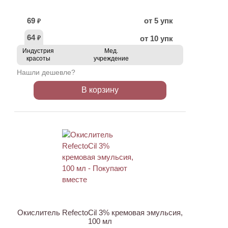
69
от 5 упк
₽
64
от 10 упк
₽
Индустрия
Мед.
красоты
учреждение
Нашли дешевле?
В корзину
ХИТ
Окислитель RefectoCil 3% кремовая эмульсия,
100 мл