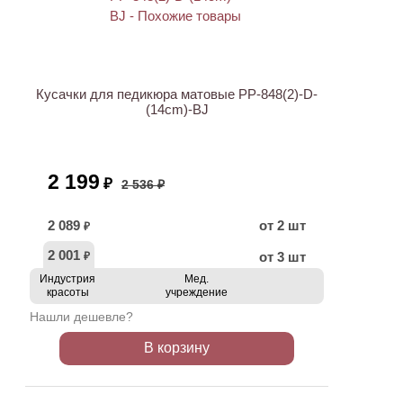
АКЦИЯ
Кусачки для педикюра матовые PP-848(2)-D-
(14cm)-BJ
2 199
₽
2 536 ₽
2 089
от 2 шт
₽
2 001
от 3 шт
₽
Индустрия
Мед.
красоты
учреждение
Нашли дешевле?
В корзину