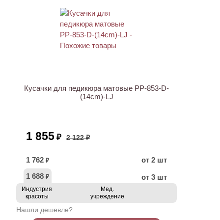
ХИТ
АКЦИЯ
Кусачки для педикюра матовые PP-853-D-
(14cm)-LJ
1 855
₽
2 122 ₽
1 762
от 2 шт
₽
1 688
от 3 шт
₽
Индустрия
Мед.
красоты
учреждение
Нашли дешевле?