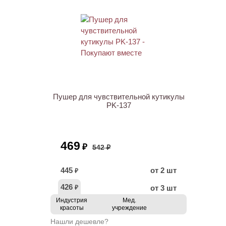
АКЦИЯ
Пушер для чувствительной кутикулы
PK-137
469
₽
542 ₽
445
от 2 шт
₽
426
от 3 шт
₽
Индустрия
Мед.
красоты
учреждение
Нашли дешевле?