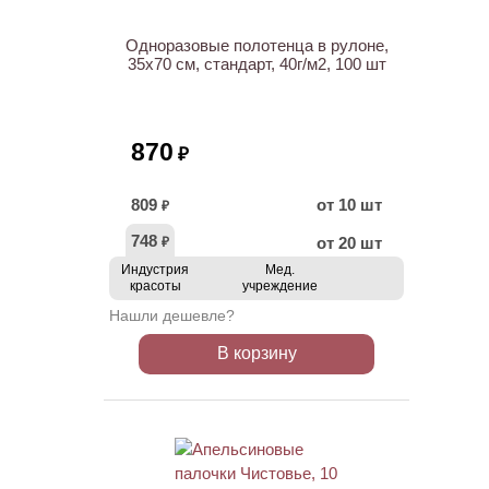
Одноразовые полотенца в рулоне,
35х70 см, стандарт, 40г/м2, 100 шт
870
₽
809
от 10 шт
₽
748
от 20 шт
₽
Индустрия
Мед.
красоты
учреждение
Нашли дешевле?
В корзину