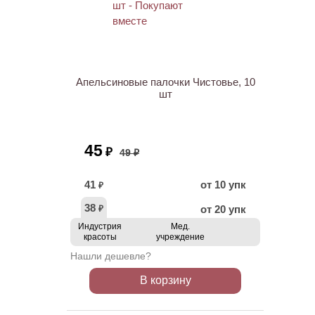
ХИТ
АКЦИЯ
Апельсиновые палочки Чистовье, 10
шт
45
₽
49 ₽
41
от 10 упк
₽
38
от 20 упк
₽
Индустрия
Мед.
красоты
учреждение
Нашли дешевле?
В корзину