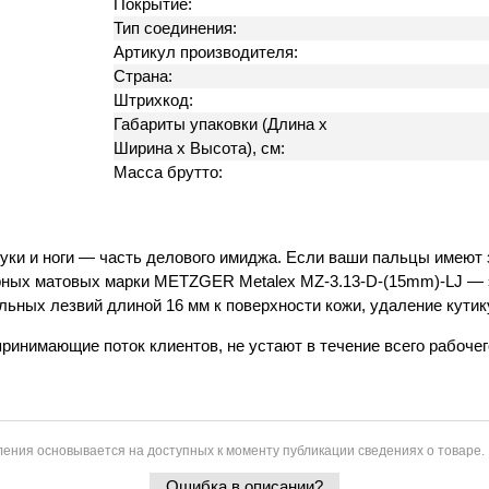
Покрытие:
Тип соединения:
Артикул производителя:
Страна:
Штрихкод:
Габариты упаковки (Длина х
Ширина х Высота), см:
Масса брутто:
уки и ноги — часть делового имиджа. Если ваши пальцы имеют 
ных матовых марки METZGER Metalex MZ-3.13-D-(15mm)-LJ — э
альных лезвий длиной 16 мм к поверхности кожи, удаление кутик
принимающие поток клиентов, не устают в течение всего рабоче
ения основывается на доступных к моменту публикации сведениях о товаре.
Ошибка в описании?