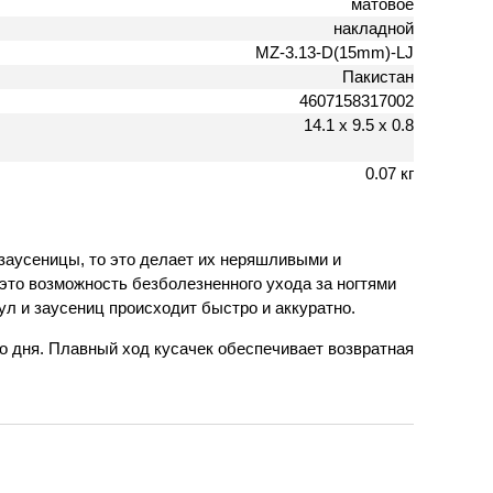
матовое
накладной
MZ-3.13-D(15mm)-LJ
Пакистан
4607158317002
14.1 х 9.5 х 0.8
0.07 кг
заусеницы, то это делает их неряшливыми и
то возможность безболезненного ухода за ногтями
ул и заусениц происходит быстро и аккуратно.
го дня. Плавный ход кусачек обеспечивает возвратная