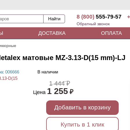
8 (800)
555-79-57
+
Обратный звонок
Ы
ДОСТАВКА
ОПЛАТА
дикюрные
etalex матовые MZ-3.13-D(15 mm)-LJ
ра
: 00
6666
В наличии
1 444 ₽
1 255
₽
Цена
Добавить в корзину
Купить в 1 клик