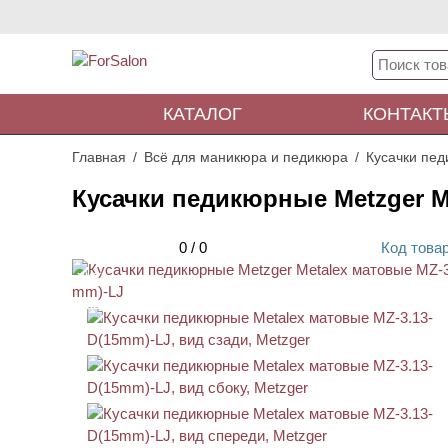
КАТАЛОГ
КОНТАКТ
Главная
Всё для маникюра и педикюра
Кусачки пе
Кусачки педикюрные Metzger M
0
/
0
Код
това
ХИТ
АКЦИЯ