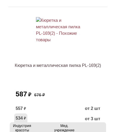
АКЦИЯ
Кюретка и металлическая пилка PL-169(2)
587
₽
676 ₽
557
от 2 шт
₽
534
от 3 шт
₽
Индустрия
Мед.
красоты
учреждение