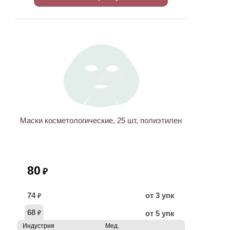
Маски косметологические, 25 шт, полиэтилен
80
₽
74
от 3 упк
₽
68
от 5 упк
₽
Индустрия
Мед.