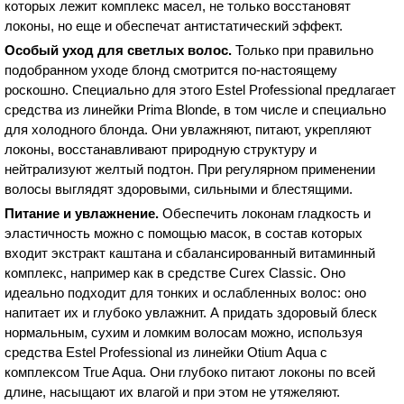
которых лежит комплекс масел, не только восстановят
локоны, но еще и обеспечат антистатический эффект.
Особый уход для светлых волос.
Только при правильно
подобранном уходе блонд смотрится по-настоящему
роскошно. Специально для этого Estel Professional предлагает
средства из линейки Prima Blonde, в том числе и специально
для холодного блонда. Они увлажняют, питают, укрепляют
локоны, восстанавливают природную структуру и
нейтрализуют желтый подтон. При регулярном применении
волосы выглядят здоровыми, сильными и блестящими.
Питание и увлажнение.
Обеспечить локонам гладкость и
эластичность можно с помощью масок, в состав которых
входит экстракт каштана и сбалансированный витаминный
комплекс, например как в средстве Curex Classic. Оно
идеально подходит для тонких и ослабленных волос: оно
напитает их и глубоко увлажнит. А придать здоровый блеск
нормальным, сухим и ломким волосам можно, используя
средства Estel Professional из линейки Otium Aqua с
комплексом True Aqua. Они глубоко питают локоны по всей
длине, насыщают их влагой и при этом не утяжеляют.