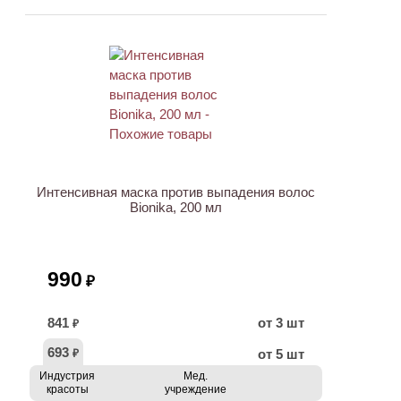
Интенсивная маска против выпадения волос
Bionika, 200 мл
990
₽
841
от 3 шт
₽
693
от 5 шт
₽
Индустрия
Мед.
красоты
учреждение