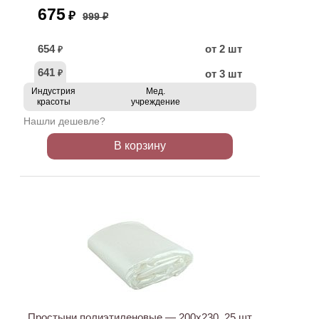
675
₽
999 ₽
654
от 2 шт
₽
641
от 3 шт
₽
Индустрия
Мед.
красоты
учреждение
Нашли дешевле?
В корзину
Простыни полиэтиленовые — 200х230, 25 шт