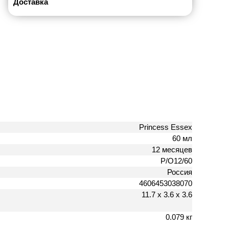
Доставка
Princess Essex
60 мл
12 месяцев
P/O12/60
Россия
4606453038070
11.7 х 3.6 х 3.6
0.079 кг