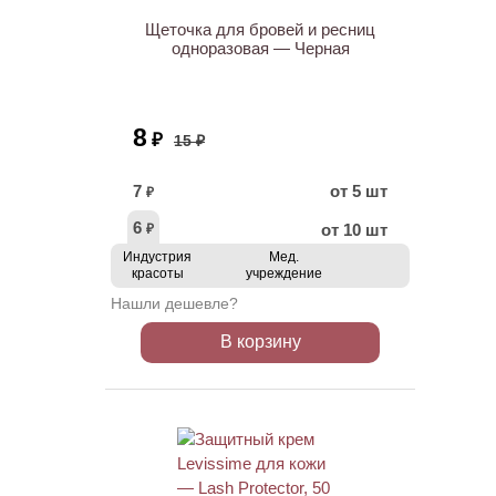
Щеточка для бровей и ресниц
одноразовая — Черная
8
₽
15 ₽
7
от 5 шт
₽
6
от 10 шт
₽
Индустрия
Мед.
красоты
учреждение
Нашли дешевле?
В корзину