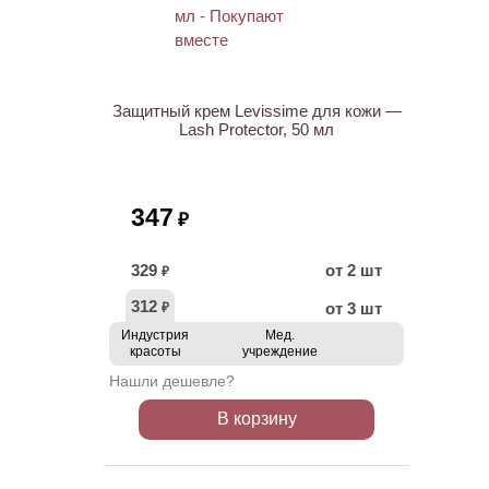
Защитный крем Levissime для кожи —
Lash Protector, 50 мл
347
₽
329
от 2 шт
₽
312
от 3 шт
₽
Индустрия
Мед.
красоты
учреждение
Нашли дешевле?
В корзину