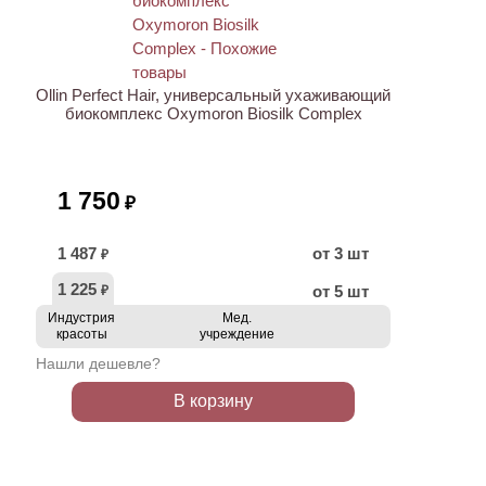
Ollin Perfect Hair, универсальный ухаживающий
биокомплекс Oxymoron Biosilk Complex
1 750
₽
1 487
от 3 шт
₽
1 225
от 5 шт
₽
Индустрия
Мед.
красоты
учреждение
Нашли дешевле?
В корзину