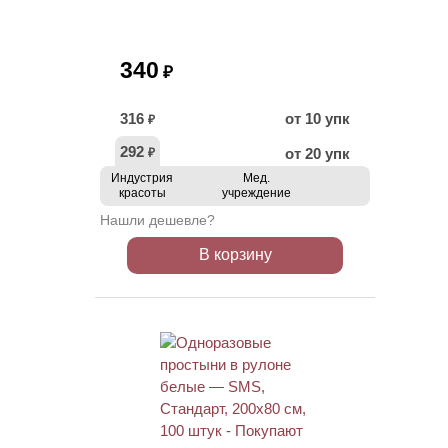
340
₽
316
от 10 упк
₽
292
от 20 упк
₽
Индустрия
Мед.
красоты
учреждение
Нашли дешевле?
В корзину
ХИТ