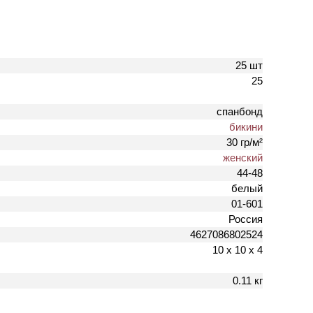
25 шт
25
спанбонд
бикини
30 гр/м²
женский
44-48
белый
01-601
Россия
4627086802524
10 х 10 х 4
0.11 кг