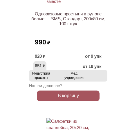
Одноразовые простыни в рулоне
белые — SMS, Стандарт, 200х80 см,
100 штук
990
₽
920
от 9 упк
₽
851
от 18 упк
₽
Индустрия
Мед.
красоты
учреждение
Нашли дешевле?
В корзину