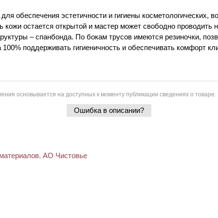
для обеспечения эстетичности и гигиены косметологических, в
ь кожи остается открытой и мастер может свободно проводить н
труктуры – спанбонда. По бокам трусов имеются резиночки, по
 100% поддерживать гигиеничность и обеспечивать комфорт кли
ения основывается на доступных к моменту публикации сведениях о товаре.
Ошибка в описании?