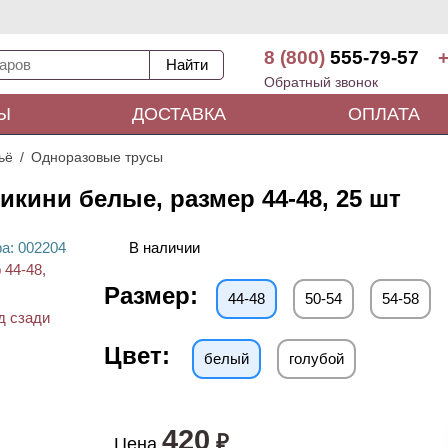
8 (800)
555-79-57
+
Обратный звонок
Ы
ДОСТАВКА
ОПЛАТА
ьё
Одноразовые трусы
кини белые, размер 44-48, 25 шт
ра
: 00
2204
В наличии
Размер:
44-48
50-54
54-58
Цвет:
белый
голубой
420
₽
Цена