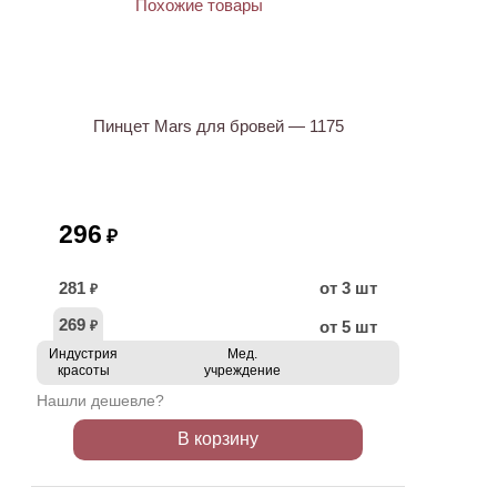
Пинцет Mars для бровей — 1175
296
₽
281
от 3 шт
₽
269
от 5 шт
₽
Индустрия
Мед.
красоты
учреждение
Нашли дешевле?
В корзину