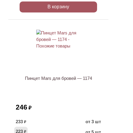
В корзину
Пинцет Mars для бровей — 1174
246
₽
233
от 3 шт
₽
223
от 5 шт
₽