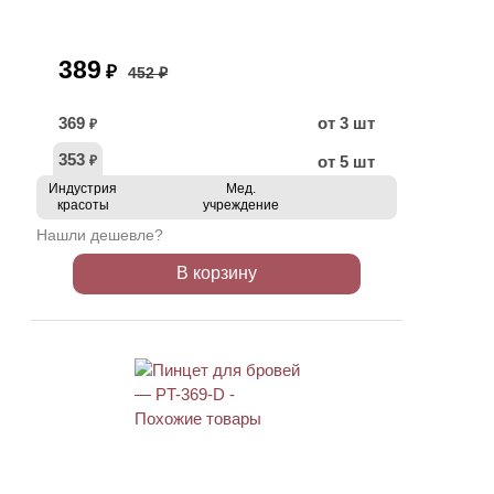
389
₽
452 ₽
369
от 3 шт
₽
353
от 5 шт
₽
Индустрия
Мед.
красоты
учреждение
Нашли дешевле?
В корзину
ХИТ
АКЦИЯ