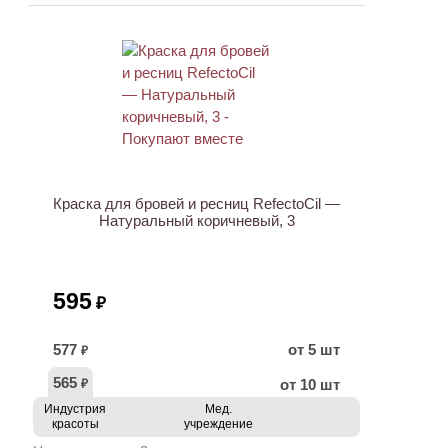
ХИТ
Краска для бровей и ресниц RefectoCil —
Натуральный коричневый, 3
595
₽
577
от 5 шт
₽
565
от 10 шт
₽
Индустрия
Мед.
красоты
учреждение