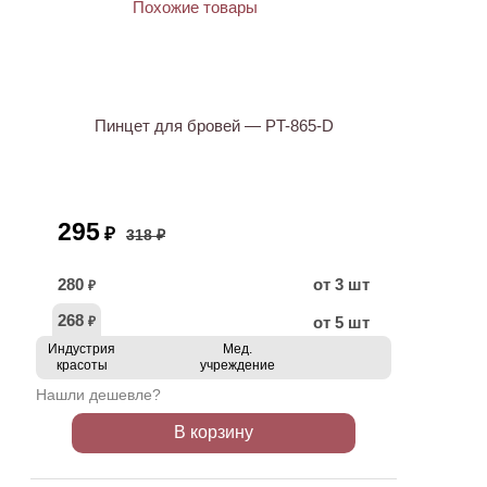
ХИТ
АКЦИЯ
Пинцет для бровей — PT-865-D
295
₽
318 ₽
280
от 3 шт
₽
268
от 5 шт
₽
Индустрия
Мед.
красоты
учреждение
Нашли дешевле?
В корзину