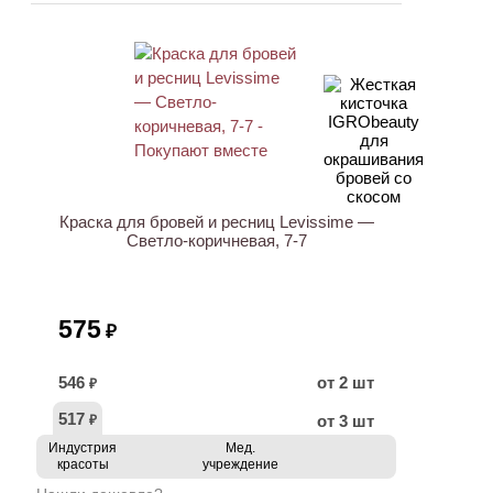
ХИТ
Краска для бровей и ресниц Levissime —
Светло-коричневая, 7-7
575
₽
546
от 2 шт
₽
517
от 3 шт
₽
Индустрия
Мед.
красоты
учреждение