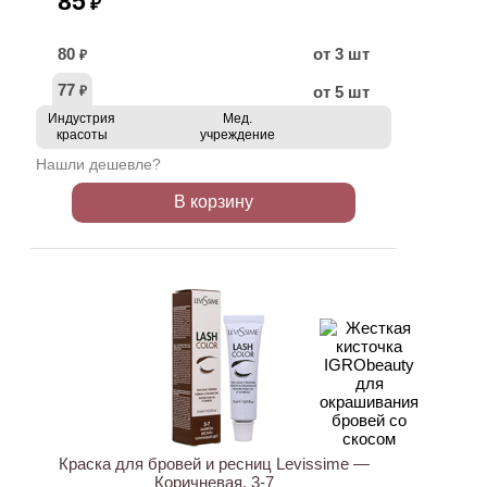
85
₽
80
от 3 шт
₽
77
от 5 шт
₽
Индустрия
Мед.
красоты
учреждение
Нашли дешевле?
В корзину
ХИТ
Краска для бровей и ресниц Levissime —
Коричневая, 3-7