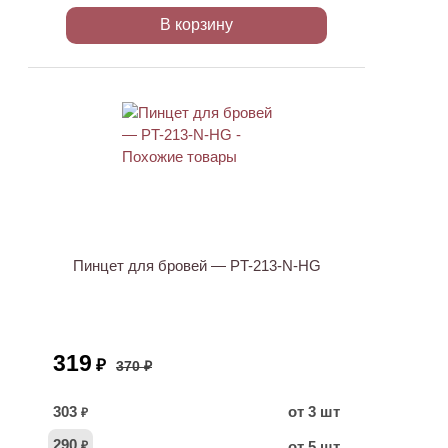
В корзину
ХИТ
АКЦИЯ
Пинцет для бровей — PT-213-N-HG
319
₽
370 ₽
303
от 3 шт
₽
290
от 5 шт
₽