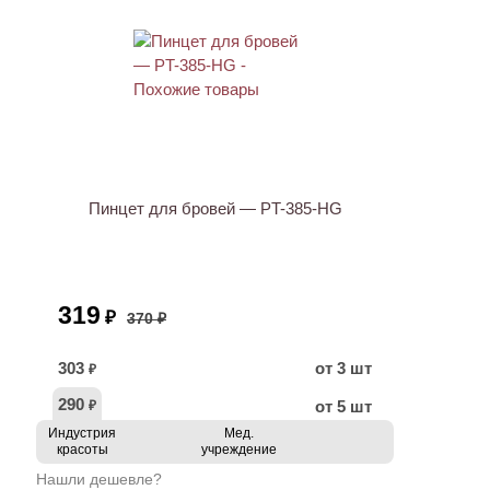
ХИТ
АКЦИЯ
Пинцет для бровей — PT-385-HG
319
₽
370 ₽
303
от 3 шт
₽
290
от 5 шт
₽
Индустрия
Мед.
красоты
учреждение
Нашли дешевле?