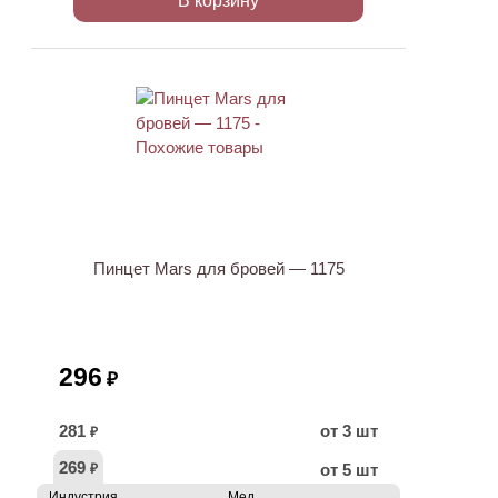
В корзину
Пинцет Mars для бровей — 1175
296
₽
281
от 3 шт
₽
269
от 5 шт
₽
Индустрия
Мед.