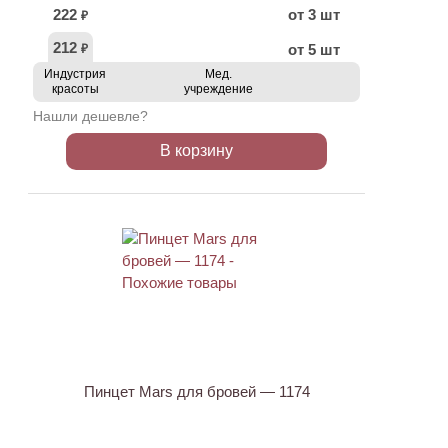
222
от 3 шт
₽
212
от 5 шт
₽
Индустрия
Мед.
красоты
учреждение
Нашли дешевле?
В корзину
Пинцет Mars для бровей — 1174