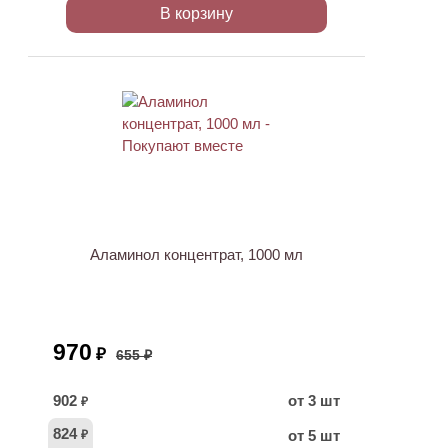
В корзину
ХИТ
АКЦИЯ
Аламинол концентрат, 1000 мл
970
₽
655 ₽
902
от 3 шт
₽
824
от 5 шт
₽