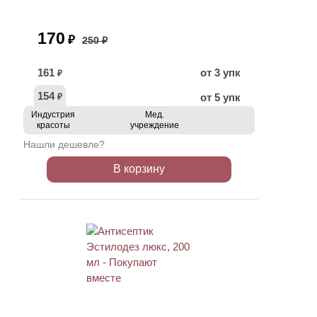
170
₽
250 ₽
161
от 3 упк
₽
154
от 5 упк
₽
Индустрия
Мед.
красоты
учреждение
Нашли дешевле?
В корзину
ХИТ