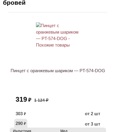
бровей
АКЦИЯ
Пинцет с оранжевым шариком — PT-574-DOG
319
₽
1 124 ₽
303
от 2 шт
₽
290
от 3 шт
₽
Индустрия
Мед.