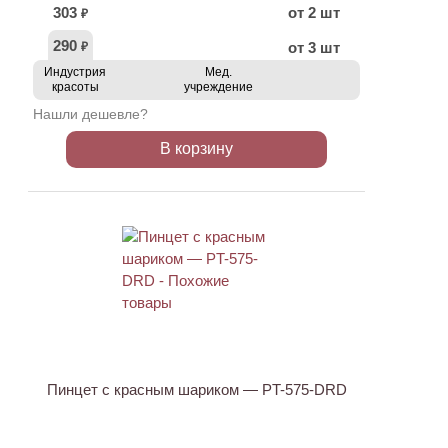
303
от 2 шт
₽
290
от 3 шт
₽
Индустрия
Мед.
красоты
учреждение
Нашли дешевле?
В корзину
АКЦИЯ
Пинцет с красным шариком — PT-575-DRD