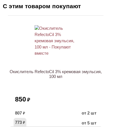
С этим товаром покупают
ХИТ
Окислитель RefectoCil 3% кремовая эмульсия,
100 мл
850
₽
807
от 2 шт
₽
773
от 5 шт
₽