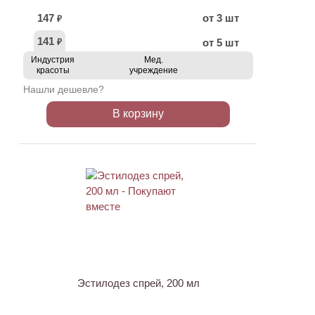
147
от 3 шт
₽
141
от 5 шт
₽
Индустрия
Мед.
красоты
учреждение
Нашли дешевле?
В корзину
ХИТ
Эстилодез спрей, 200 мл