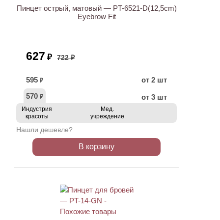
Пинцет острый, матовый — PT-6521-D(12,5cm)
Eyebrow Fit
627
₽
722 ₽
595
от 2 шт
₽
570
от 3 шт
₽
Индустрия
Мед.
красоты
учреждение
Нашли дешевле?
В корзину