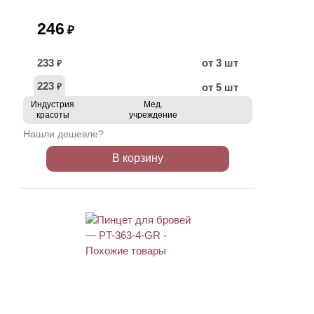
246
₽
233
от 3 шт
₽
223
от 5 шт
₽
Индустрия
Мед.
красоты
учреждение
Нашли дешевле?
В корзину
ХИТ
АКЦИЯ