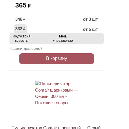
365
₽
346
от 3 шт
₽
332
от 5 шт
₽
Индустрия
Мед.
красоты
учреждение
Нашли дешевле?
В корзину
Пульверизатор Comair шариковый — Серый,