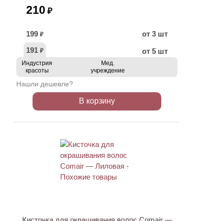
210
₽
199
от 3 шт
₽
191
от 5 шт
₽
Индустрия
Мед.
красоты
учреждение
Нашли дешевле?
В корзину
ХИТ
Кисточка для окрашивания волос Comair —