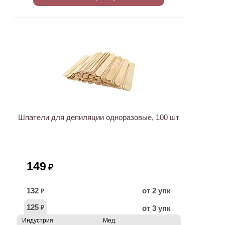
ХИТ
Шпатели для депиляции одноразовые, 100 шт
149
₽
132
от 2 упк
₽
125
от 3 упк
₽
Индустрия
Мед.