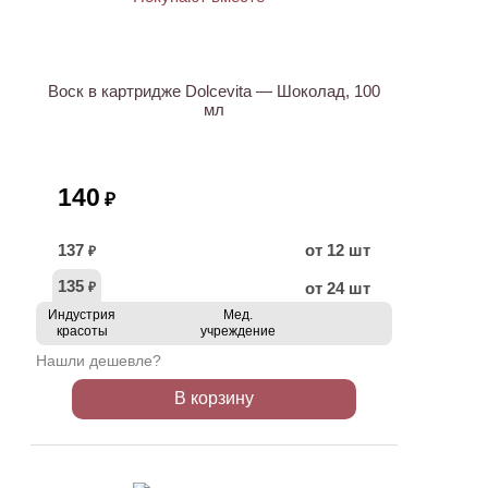
Воск в картридже Dolcevita — Шоколад, 100
мл
140
₽
137
от 12 шт
₽
135
от 24 шт
₽
Индустрия
Мед.
красоты
учреждение
Нашли дешевле?
В корзину