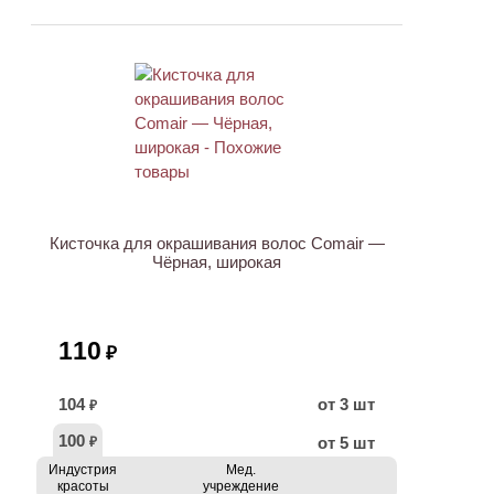
ХИТ
Кисточка для окрашивания волос Comair —
Чёрная, широкая
110
₽
104
от 3 шт
₽
100
от 5 шт
₽
Индустрия
Мед.
красоты
учреждение