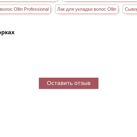
олос Ollin Professional
Лак для укладки волос Ollin
Сывор
орках
Оставить отзыв