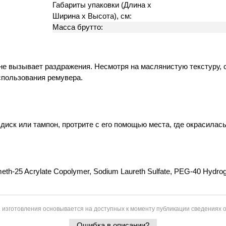
Габариты упаковки (Длина х
Ширина х Высота), см:
Масса брутто:
 не вызывает раздражения. Несмотря на маслянистую текстуру, 
спользования ремувера.
иск или тампон, протрите с его помощью места, где окрасилась
lmeth-25 Acrylate Copolymer, Sodium Laureth Sulfate, PEG-40 Hydrog
 изготовления основывается на доступных к моменту публикации сведениях о
Ошибка в описании?