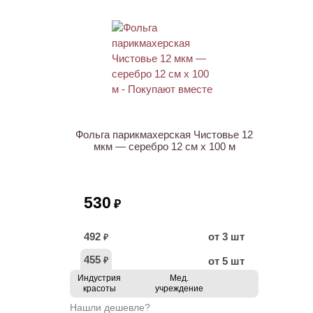
ХИТ
Фольга парикмахерская Чистовье 12
мкм — серебро 12 см х 100 м
530
₽
492
от 3 шт
₽
455
от 5 шт
₽
Индустрия
Мед.
красоты
учреждение
Нашли дешевле?