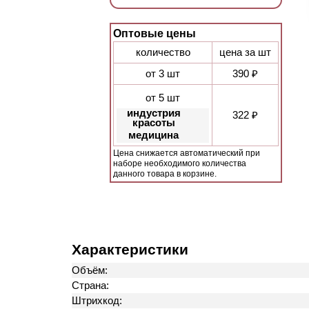
Оптовые цены
количество
цена за шт
от 3 шт
390 ₽
от 5 шт
индустрия
322 ₽
красоты
медицина
Цена снижается автоматический при
наборе необходимого количества
данного товара в корзине.
Характеристики
Объём:
Страна:
Штрихкод: