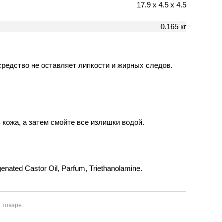
17.9 х 4.5 х 4.5
0.165 кг
средство не оставляет липкости и жирных следов.
 кожа, а затем смойте все излишки водой.
enated Castor Oil, Parfum, Triethanolamine.
 товаре.