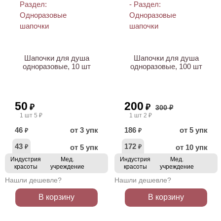
ХИТ
АКЦИЯ
НОВИНКА
Шапочки для душа
Шапочки для душа
одноразовые, 10 шт
одноразовые, 100 шт
50
200
₽
₽
300 ₽
1 шт 5 ₽
1 шт 2 ₽
46
от 3 упк
186
от 5 упк
₽
₽
43
172
от 5 упк
от 10 упк
₽
₽
Индустрия
Мед.
Индустрия
Мед.
красоты
учреждение
красоты
учреждение
Нашли дешевле?
Нашли дешевле?
В корзину
В корзину