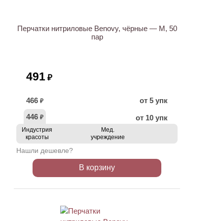
Перчатки нитриловые Benovy, чёрные — M, 50
пар
491
₽
466
от 5 упк
₽
446
от 10 упк
₽
Индустрия
Мед.
красоты
учреждение
Нашли дешевле?
В корзину