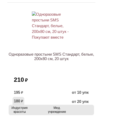
ХИТ
Одноразовые простыни SMS Стандарт, белые,
200х80 см, 20 штук
210
₽
195
от 10 упк
₽
180
от 20 упк
₽
Индустрия
Мед.
красоты
учреждение