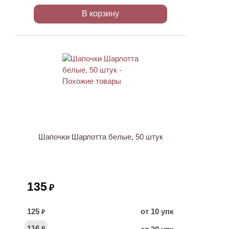
В корзину
ХИТ
Шапочки Шарлотта белые, 50 штук
135
₽
125
от 10 упк
₽
116