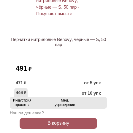
ХИТ
Перчатки нитриловые Benovy, чёрные — S, 50
пар
491
₽
471
от 5 упк
₽
446
от 10 упк
₽
Индустрия
Мед.
красоты
учреждение
Нашли дешевле?
В корзину