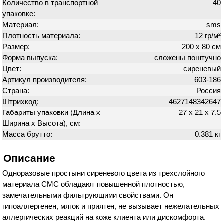
Количество в транспортной
40
упаковке:
Материал:
sms
Плотность материала:
12 гр/м²
Размер:
200 х 80 см
Форма выпуска:
сложены поштучно
Цвет:
сиреневый
Артикул производителя:
603-186
Страна:
Россия
Штрихкод:
4627148342647
Габариты упаковки (Длина х
27 х 21 х 7.5
Ширина х Высота), см:
Масса брутто:
0.381 кг
Описание
Одноразовые простыни сиреневого цвета из трехслойного
материала СМС обладают повышенной плотностью,
замечательными фильтрующими свойствами. Он
гипоаллергенен, мягок и приятен, не вызывает нежелательных
аллергических реакций на коже клиента или дискомфорта.