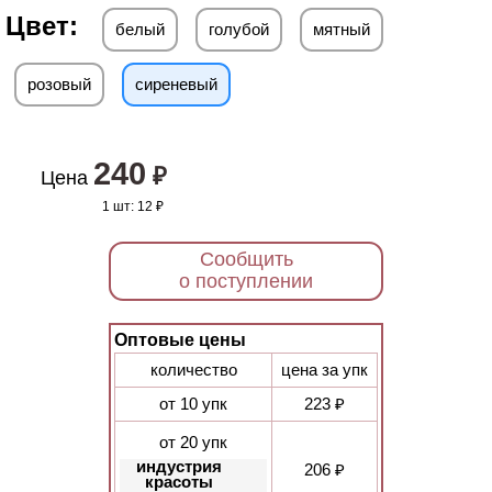
Цвет:
белый
голубой
мятный
розовый
сиреневый
240
₽
Цена
1 шт:
12 ₽
Сообщить
о поступлении
Оптовые цены
количество
цена за упк
от 10 упк
223 ₽
от 20 упк
индустрия
206 ₽
красоты