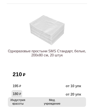
ХИТ
Одноразовые простыни SMS Стандарт, белые,
200х80 см, 20 штук
210
₽
195
от 10 упк
₽
180
от 20 упк
₽
Индустрия
Мед.
красоты
учреждение