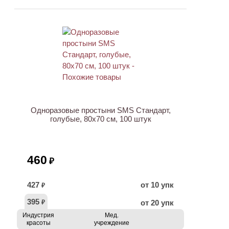
Одноразовые простыни SMS Стандарт,
голубые, 80х70 см, 100 штук
460
₽
427
от 10 упк
₽
395
от 20 упк
₽
Индустрия
Мед.
красоты
учреждение