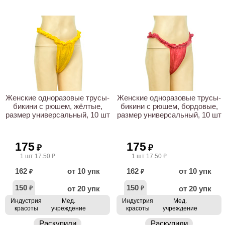
Женские одноразовые трусы-
Женские одноразовые трусы-
бикини с рюшем, жёлтые,
бикини с рюшем, бордовые,
размер универсальный, 10 шт
размер универсальный, 10 шт
175
175
₽
₽
1 шт 17.50 ₽
1 шт 17.50 ₽
162
от 10 упк
162
от 10 упк
₽
₽
150
150
от 20 упк
от 20 упк
₽
₽
Индустрия
Мед.
Индустрия
Мед.
красоты
учреждение
красоты
учреждение
Раскупили
Раскупили