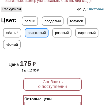
Раскупили
Бренд:
Чистовье
Цвет:
белый
бордовый
голубой
жёлтый
оранжевый
розовый
сиреневый
чёрный
175
₽
Цена
1 шт:
17.50 ₽
Сообщить
о поступлении
Оптовые цены