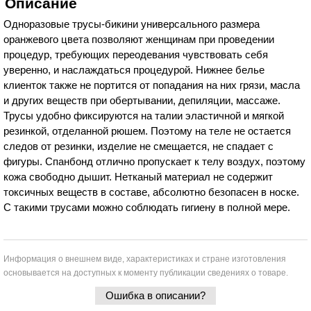
Описание
Одноразовые трусы-бикини универсального размера
оранжевого цвета позволяют женщинам при проведении
процедур, требующих переодевания чувствовать себя
уверенно, и наслаждаться процедурой. Нижнее белье
клиенток также не портится от попадания на них грязи, масла
и других веществ при обертывании, депиляции, массаже.
Трусы удобно фиксируются на талии эластичной и мягкой
резинкой, отделанной рюшем. Поэтому на теле не остается
следов от резинки, изделие не смещается, не спадает с
фигуры. Спанбонд отлично пропускает к телу воздух, поэтому
кожа свободно дышит. Нетканый материал не содержит
токсичных веществ в составе, абсолютно безопасен в носке.
С такими трусами можно соблюдать гигиену в полной мере.
Информация о внешнем виде, характеристиках и стране изготовления
основывается на доступных к моменту публикации сведениях о товаре.
Ошибка в описании?