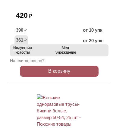
420
₽
390
от 10 упк
₽
361
от 20 упк
₽
Индустрия
Мед.
красоты
учреждение
Нашли дешевле?
В корзину
ХИТ