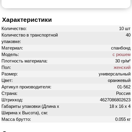
Характеристики
Количество:
10 шт
Количество в транспортной
40
упаковке:
Материал:
спанбонд
Модель:
с рюшем
Плотность материала:
30 гр/м²
Пол:
женский
Размер:
универсальный
Цвет:
оранжевый
Артикул производителя:
01-562
Страна:
Россия
Штрихкод:
4627086802623
Габариты упаковки (Длина х
18 х 16 х 4
Ширина х Высота), см:
Масса брутто:
0.055 кг