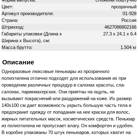
Цвет:
прозрачный
Артикул производителя:
01-928
Страна:
Россия
Штрихкод:
4627086802166
Габариты упаковки (Длина х
27.3 х 24.1 х 6.4
Ширина х Высота), см:
Масса брутто:
1.504 кг
Описание
Одноразовые люксовые пеньюары из прозрачного
полиэтилена отлично подходят для использования их при
проведении различных процедур в салонах красоты, спа-
салонах, парикмахерских. Они приятны на ощупь, не
вызывают покраснений или раздражений на коже. Их размер
140х100 см дает возможность укрыть большую часть тела и
предохранит одежду от попадания на нее краски для волос,
жирных питательных масок, косметических средств. Пеньюар
из полиэтилена не пропускает влагу. Он комфортен и удобен.
В коробке упакованы 70 штук пеньюаров, которых хватит на