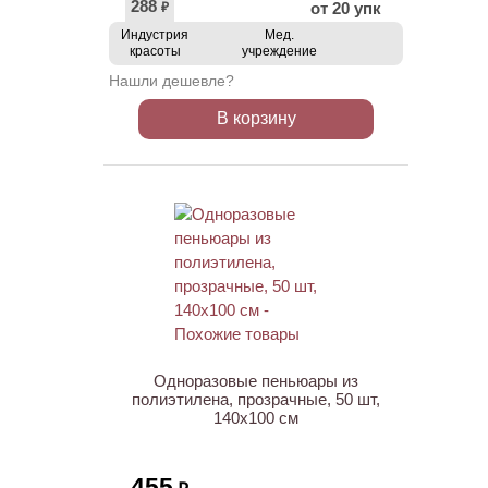
288
от 20 упк
₽
Индустрия
Мед.
красоты
учреждение
Нашли дешевле?
В корзину
ХИТ
Одноразовые пеньюары из
полиэтилена, прозрачные, 50 шт,
140х100 см
455