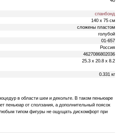
40
спанбонд
140 х 75 см
сложены пластом
голубой
01-657
Россия
4627086802036
25.3 х 20.8 х 8.2
0.331 кг
оцедур в области шеи и декольте. В таком пеньюаре
ет пеньюар от сползания, а дополнительный поясок
 любым типом фигуры не ощущать дискомфорт при