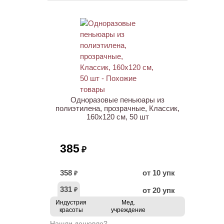
НОВИНКА
Одноразовые пеньюары из
полиэтилена, прозрачные, Классик,
160х120 см, 50 шт
385
₽
358
от 10 упк
₽
331
от 20 упк
₽
Индустрия
Мед.
красоты
учреждение
Нашли дешевле?