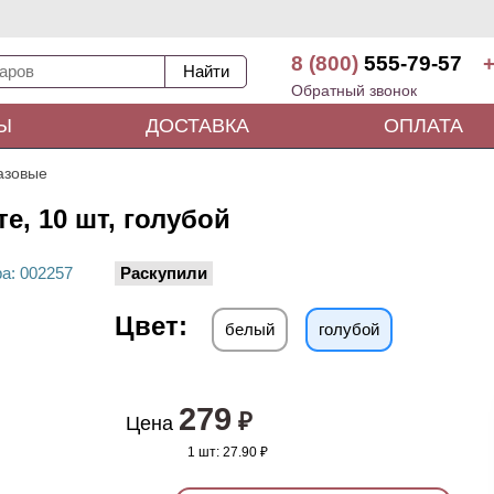
8 (800)
555-79-57
+
Обратный звонок
Ы
ДОСТАВКА
ОПЛАТА
азовые
е, 10 шт, голубой
ра
: 00
2257
Раскупили
Цвет:
белый
голубой
279
₽
Цена
1 шт:
27.90 ₽