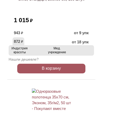
1 015
₽
943
от 9 упк
₽
872
от 18 упк
₽
Индустрия
Мед.
красоты
учреждение
Нашли дешевле?
В корзину
ХИТ