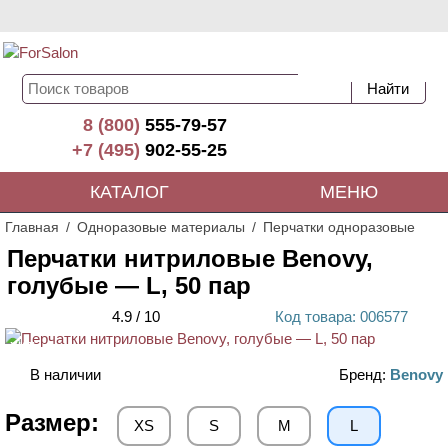
8 (800)
555-79-57
+7 (495)
902-55-25
КАТАЛОГ
МЕНЮ
Главная
Одноразовые материалы
Перчатки одноразовые
Перчатки нитриловые Benovy,
голубые — L, 50 пар
4.9
/
10
Код
товара
: 00
6577
ХИТ
В наличии
Бренд:
Benovy
Размер:
XS
S
M
L