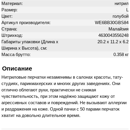
Материал:
нитрил
Размер:
L
Цвет:
голубой
Артикул производителя:
WE6BB30GBS84
Страна:
Малайзия
Штрихкод:
4630043556248
Габариты упаковки (Длина х
20.2 х 11.2 х 6.2
Ширина х Высота), см:
Масса брутто:
0.358 кг
Описание
Нитриловые перчатки незаменимы в салонах красоты, тату-
студиях, парикмахерских и многих других заведениях. Они
отлично облегают руки, практически не снижая
чувствительность, при этом надёжно защищают кожу от
агрессивных составов и повреждений. Не вызывают аллергии
и раздражения на коже. Одной пачки с 50 парами перчаток
хватит на довольно длительное время.