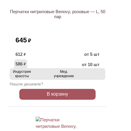
Перчатки нитриловые Benovy, розовые — L, 50
пар
645
₽
612
от 5 шт
₽
586
от 10 шт
₽
Индустрия
Мед.
красоты
учреждение
Нашли дешевле?
В корзину