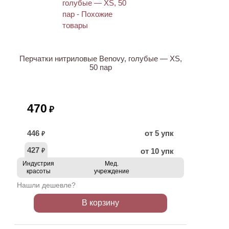
Перчатки нитриловые Benovy, голубые — XS,
50 пар
470
₽
446
от 5 упк
₽
427
от 10 упк
₽
Индустрия
Мед.
красоты
учреждение
Нашли дешевле?
В корзину