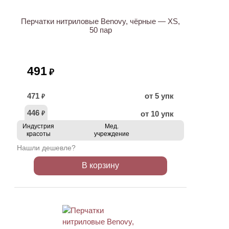
Перчатки нитриловые Benovy, чёрные — XS,
50 пар
491
₽
471
от 5 упк
₽
446
от 10 упк
₽
Индустрия
Мед.
красоты
учреждение
Нашли дешевле?
В корзину